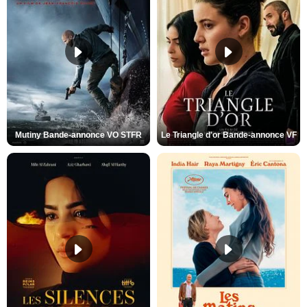
Mutiny Bande-annonce VO STFR
Le Triangle d'or Bande-annonce VF