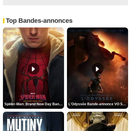
Top Bandes-annonces
Spider-Man: Brand New Day Bande-annonce VO STFR
L'Odyssée Bande-annonce VO STFR