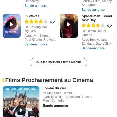
Hathaway
Jérémy Gillet, Shirley
Souagnon
Bande-annonce
Bande-annonce
In Waves
Spider-Man: Brand
New Day
4,2
4,2
De Phuong Mai
Nguyen
De Destin Daniel
Cretton
Avec Lyna Khoudri,
Paul Kircher, Rio Vega
Avec Tom Holland,
Zendaya, Sadie Sink
Bande-annonce
Bande-annonce
Tous les meilleurs films au ciné
Films Prochainement au Cinéma
Tombé du ciel
de Mohamed Hamidi
avec Ilyes Djadel, Josiane Balasko
Film - Comédie
Bande-annonce