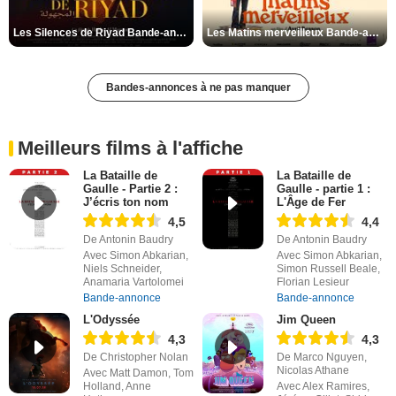
Les Silences de Riyad Bande-annonce VO STFR
Les Matins merveilleux Bande-annonce VF
Bandes-annonces à ne pas manquer
Meilleurs films à l'affiche
La Bataille de
La Bataille de
Gaulle - Partie 2 :
Gaulle - partie 1 :
J’écris ton nom
L'Âge de Fer
4,5
4,4
De Antonin Baudry
De Antonin Baudry
Avec Simon Abkarian,
Avec Simon Abkarian,
Niels Schneider,
Simon Russell Beale,
Anamaria Vartolomei
Florian Lesieur
Bande-annonce
Bande-annonce
L'Odyssée
Jim Queen
4,3
4,3
De Christopher Nolan
De Marco Nguyen,
Nicolas Athane
Avec Matt Damon, Tom
Holland, Anne
Avec Alex Ramires,