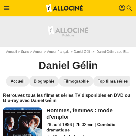
profil
menu
search
Accueil
Stars
Acteur
Acteur français
Daniel Gélin
Daniel Gélin : ses Blu-Ray, DVD, VOD, SVOD
Daniel Gélin
Accueil
Biographie
Filmographie
Top films/séries
Retrouvez tous les films et séries TV disponibles en DVD ou
Blu-ray avec Daniel Gélin
Hommes, femmes : mode
d'emploi
28 août 1996
|
2h 02min
|
Comédie
dramatique