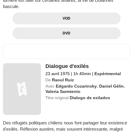
lumière est faite sur certaines affaires, la vie de Dolannes
bascule.
VOD
DVD
Dialogue d'exilés
23 avril 1975
|
1h 40min
|
Expérimental
De
Raoul Ruiz
Avec
Edgardo Cozarinsky
,
Daniel Gélin
,
Valeria Sarmiento
Titre original
Dialogo de exilados
Des réfugiés politiques chiliens nous font partager leur existence
d'exilés. Réflexion austère, mais souvent intéressante, malgré