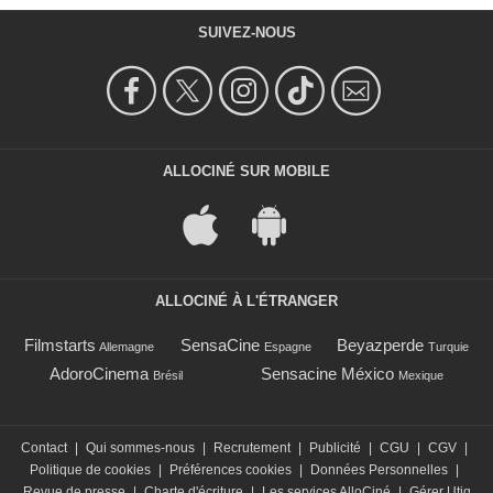
SUIVEZ-NOUS
ALLOCINÉ SUR MOBILE
ALLOCINÉ À L'ÉTRANGER
Filmstarts
SensaCine
Beyazperde
Allemagne
Espagne
Turquie
AdoroCinema
Sensacine México
Brésil
Mexique
Contact
|
Qui sommes-nous
|
Recrutement
|
Publicité
|
CGU
|
CGV
|
Politique de cookies
|
Préférences cookies
|
Données Personnelles
|
Revue de presse
|
Charte d'écriture
|
Les services AlloCiné
|
Gérer Utiq