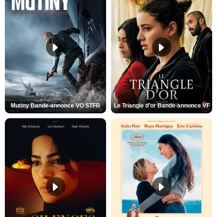
Mutiny Bande-annonce VO STFR
Le Triangle d'or Bande-annonce VF