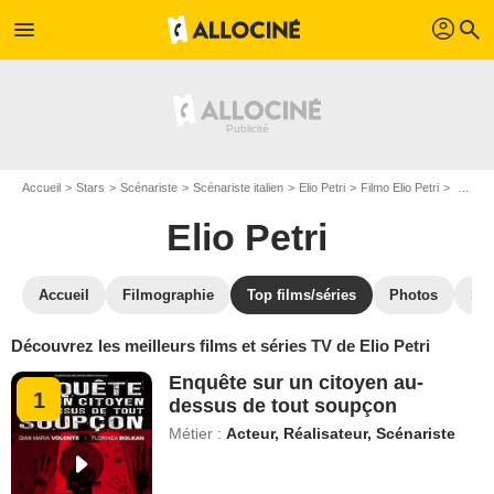
profil
menu
search
Accueil
Stars
Scénariste
Scénariste italien
Elio Petri
Filmo Elio Petri
Top filmographie films de Elio Petri
Elio Petri
Accueil
Filmographie
Top films/séries
Photos
St
Découvrez les meilleurs films et séries TV de Elio Petri
Enquête sur un citoyen au-
1
dessus de tout soupçon
Métier :
Acteur, Réalisateur, Scénariste