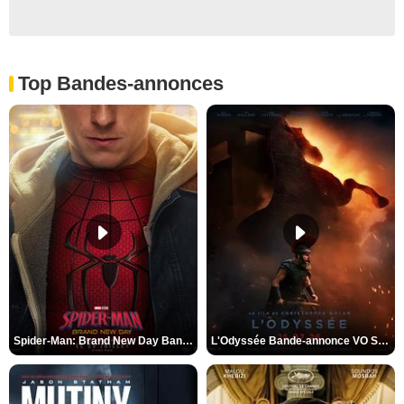
Top Bandes-annonces
Spider-Man: Brand New Day Bande-annonce VO STFR
L'Odyssée Bande-annonce VO STFR