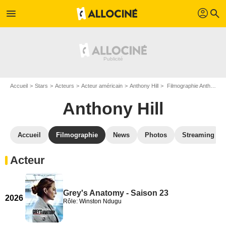
profil
menu
search
Accueil
Stars
Acteurs
Acteur américain
Anthony Hill
Filmographie Anthony Hill
Anthony Hill
Accueil
Filmographie
News
Photos
Streaming
Acteur
Grey's Anatomy - Saison 23
2026
Rôle: Winston Ndugu