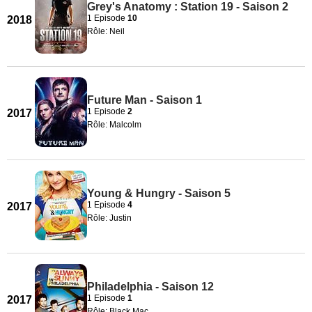
Grey's Anatomy : Station 19 - Saison 2
1 Episode
10
2018
Rôle: Neil
Future Man - Saison 1
1 Episode
2
2017
Rôle: Malcolm
Young & Hungry - Saison 5
1 Episode
4
2017
Rôle: Justin
Philadelphia - Saison 12
1 Episode
1
2017
Rôle: Black Mac