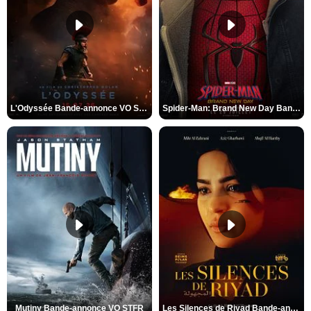
L'Odyssée Bande-annonce VO STFR
Spider-Man: Brand New Day Bande-annonce VO STFR
Mutiny Bande-annonce VO STFR
Les Silences de Riyad Bande-annonce VO STFR