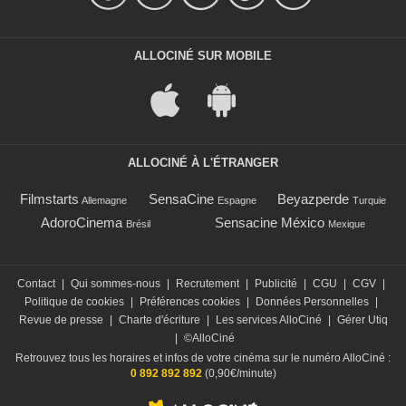
ALLOCINÉ SUR MOBILE
ALLOCINÉ À L'ÉTRANGER
Filmstarts
SensaCine
Beyazperde
Allemagne
Espagne
Turquie
AdoroCinema
Sensacine México
Brésil
Mexique
Contact
|
Qui sommes-nous
|
Recrutement
|
Publicité
|
CGU
|
CGV
|
Politique de cookies
|
Préférences cookies
|
Données Personnelles
|
Revue de presse
|
Charte d'écriture
|
Les services AlloCiné
|
Gérer Utiq
|
©AlloCiné
Retrouvez tous les horaires et infos de votre cinéma sur le numéro AlloCiné :
0 892 892 892
(0,90€/minute)