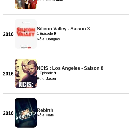
Silicon Valley - Saison 3
1 Episode
9
2016
Rôle: Douglas
NCIS : Los Angeles - Saison 8
1 Episode
9
2016
Rôle: Jason
Rebirth
2016
Rôle: Nate