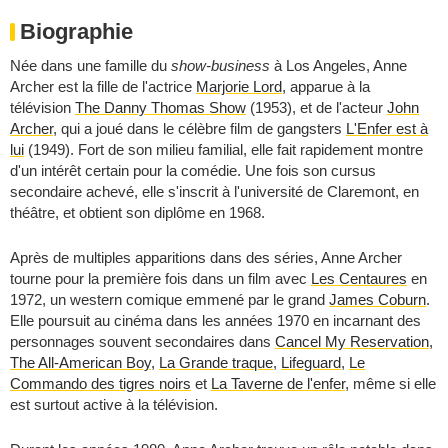
Biographie
Née dans une famille du
show-business
à Los Angeles, Anne
Archer est la fille de l'actrice
Marjorie Lord
, apparue à la
télévision
The Danny Thomas Show
(1953), et de l'acteur
John
Archer
, qui a joué dans le célèbre film de gangsters
L'Enfer est à
lui
(1949). Fort de son milieu familial, elle fait rapidement montre
d'un intérêt certain pour la comédie. Une fois son cursus
secondaire achevé, elle s'inscrit à l'université de Claremont, en
théâtre, et obtient son diplôme en 1968.
Après de multiples apparitions dans des séries, Anne Archer
tourne pour la première fois dans un film avec
Les Centaures
en
1972, un western comique emmené par le grand
James Coburn
.
Elle poursuit au cinéma dans les années 1970 en incarnant des
personnages souvent secondaires dans
Cancel My Reservation
,
The All-American Boy
,
La Grande traque
,
Lifeguard
,
Le
Commando des tigres noirs
et
La Taverne de l'enfer
, même si elle
est surtout active à la télévision.