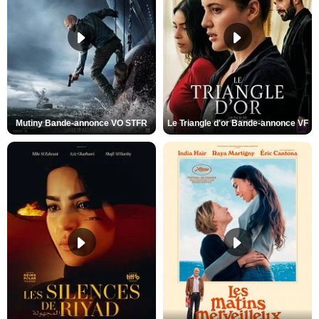
Mutiny Bande-annonce VO STFR
Le Triangle d'or Bande-annonce VF