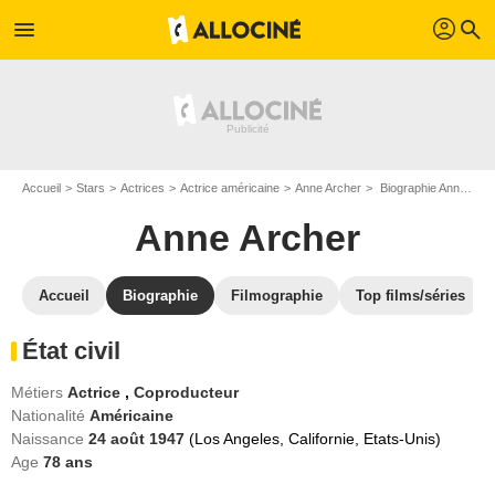
profil
menu
search
Accueil
Stars
Actrices
Actrice américaine
Anne Archer
Biographie Anne Archer
Anne Archer
Accueil
Biographie
Filmographie
Top films/séries
État civil
Métiers
Actrice
,
Coproducteur
Nationalité
Américaine
Naissance
24 août 1947
(Los Angeles, Californie, Etats-Unis)
Age
78
ans