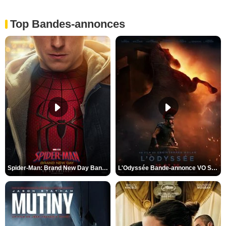
Top Bandes-annonces
Spider-Man: Brand New Day Bande-annonce VO STFR
L'Odyssée Bande-annonce VO STFR