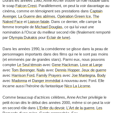
Durant les années 1980, Anne Archer trouve un rôle notable dans
le soap
Falcon Crest
. Parallèlement, on peut la voir davantage au
cinéma, comme en témoignent ses prestations dans
Captain
Avenger
,
La Guerre des abîmes
,
Opération Green Ice
,
The
Naked Face
et
Liaison fatale
. Dans ce dernier, elle campe la
femme trompée de
Michael Douglas
, ce qui lui vaut une
nomination à l'Oscar du meilleur second rôle (finalement remporté
par
Olympia Dukakis
pour
Eclair de lune
).
Dans les années 1990, la comédienne se glisse dans la peau de
personnages importants dans des films qui ne le sont pas moins
(et emmenés par de grandes stars). Parmi eux, nous pouvons
compter
Le Seul témoin
avec
Gene Hackman
,
Love at Large
avec
Tom Berenger
,
Nails
avec
Dennis Hopper
,
Jeux de guerre
avec
Harrison Ford
,
Family Prayers
avec
Joe Mantegna
,
Body
avec
Madonna
et
Danger immédiat
à nouveau avec Ford. Elle
incarne aussi l'héroïne du fantastique
Nico La Licorne
.
Comme beaucoup d'actrices célèbres, Anne Archer privilégie le
petit écran dès le début des années 2000, même si on peut la voir
en second rôle dans
L'Enfer du devoir
,
L'Art de la guerre
,
Les