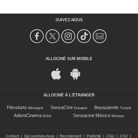
SUIVEZ-NOUS
ALLOCINÉ SUR MOBILE
ALLOCINÉ À L'ÉTRANGER
Filmstarts
SensaCine
Beyazperde
Allemagne
Espagne
Turquie
AdoroCinema
Sensacine México
Brésil
Mexique
Contact
|
Qui sommes-nous
|
Recrutement
|
Publicité
|
CGU
|
CGV
|