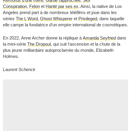
Remords d'une mère
,
Garde rapprochée
,
Sex
Conspiration
,
Felon
et
Hanté par ses ex
. Ainsi, la native de Los
Angeles prend part à de nombreux téléfilms et joue dans les
séries
The L Word
,
Ghost Whisperer
et
Privileged
, dans laquelle
elle campe la fondatrice d’un empire international de cosmétiques.
En 2022, Anne Archer donne la réplique à
Amanda Seyfried
dans
la mini-série
The Dropout
, qui suit l'ascension et la chute de la
plus jeune milliardaire autoproclamée du monde, Elizabeth
Holmes.
Laurent Schenck