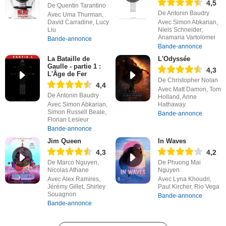
4,5
De Quentin Tarantino
De Antonin Baudry
Avec Uma Thurman,
David Carradine, Lucy
Avec Simon Abkarian,
Liu
Niels Schneider,
Anamaria Vartolomei
Bande-annonce
Bande-annonce
La Bataille de
L'Odyssée
Gaulle - partie 1 :
4,3
L'Âge de Fer
De Christopher Nolan
4,4
Avec Matt Damon, Tom
De Antonin Baudry
Holland, Anne
Avec Simon Abkarian,
Hathaway
Simon Russell Beale,
Bande-annonce
Florian Lesieur
Bande-annonce
Jim Queen
In Waves
4,3
4,2
De Marco Nguyen,
De Phuong Mai
Nicolas Athane
Nguyen
Avec Alex Ramires,
Avec Lyna Khoudri,
Jérémy Gillet, Shirley
Paul Kircher, Rio Vega
Souagnon
Bande-annonce
Bande-annonce