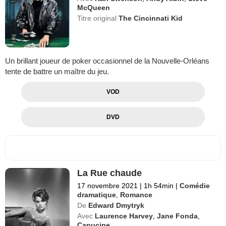
McQueen
Titre original
The Cincinnati Kid
Un brillant joueur de poker occasionnel de la Nouvelle-Orléans
tente de battre un maître du jeu.
VOD
DVD
La Rue chaude
17 novembre 2021
|
1h 54min
|
Comédie
dramatique
,
Romance
De
Edward Dmytryk
Avec
Laurence Harvey
,
Jane Fonda
,
Capucine