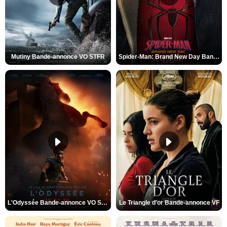
Mutiny Bande-annonce VO STFR
Spider-Man: Brand New Day Bande-annonce VO STFR
L'Odyssée Bande-annonce VO STFR
Le Triangle d'or Bande-annonce VF