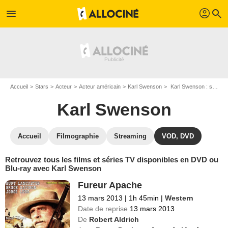
profil
menu
search
Accueil
Stars
Acteur
Acteur américain
Karl Swenson
Karl Swenson : ses Blu-Ray, DVD, VOD, SVOD
Karl Swenson
Accueil
Filmographie
Streaming
VOD, DVD
Retrouvez tous les films et séries TV disponibles en DVD ou
Blu-ray avec Karl Swenson
Fureur Apache
13 mars 2013
|
1h 45min
|
Western
Date de reprise
13 mars 2013
De
Robert Aldrich