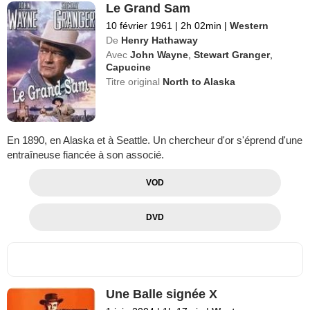
Le Grand Sam
10 février 1961
|
2h 02min
|
Western
De
Henry Hathaway
Avec
John Wayne
,
Stewart Granger
,
Capucine
Titre original
North to Alaska
En 1890, en Alaska et à Seattle. Un chercheur d'or s'éprend d'une
entraîneuse fiancée à son associé.
VOD
DVD
Une Balle signée X