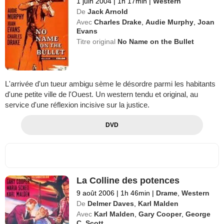
1 juin 2004
|
1h 17min
|
Western
De
Jack Arnold
Avec
Charles Drake
,
Audie Murphy
,
Joan
Evans
Titre original
No Name on the Bullet
L'arrivée d'un tueur ambigu sème le désordre parmi les habitants
d'une petite ville de l'Ouest. Un western tendu et original, au
service d'une réflexion incisive sur la justice.
DVD
La Colline des potences
9 août 2006
|
1h 46min
|
Drame
,
Western
De
Delmer Daves
,
Karl Malden
Avec
Karl Malden
,
Gary Cooper
,
George
C. Scott