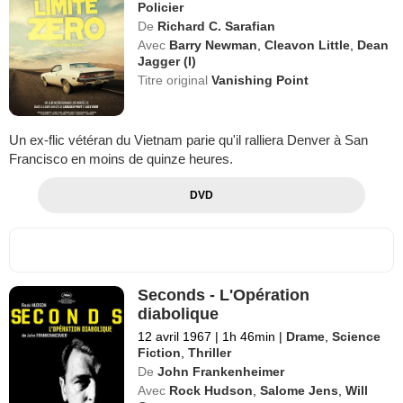
Policier
De
Richard C. Sarafian
Avec
Barry Newman
,
Cleavon Little
,
Dean
Jagger (I)
Titre original
Vanishing Point
Un ex-flic vétéran du Vietnam parie qu'il ralliera Denver à San
Francisco en moins de quinze heures.
DVD
Seconds - L'Opération
diabolique
12 avril 1967
|
1h 46min
|
Drame
,
Science
Fiction
,
Thriller
De
John Frankenheimer
Avec
Rock Hudson
,
Salome Jens
,
Will