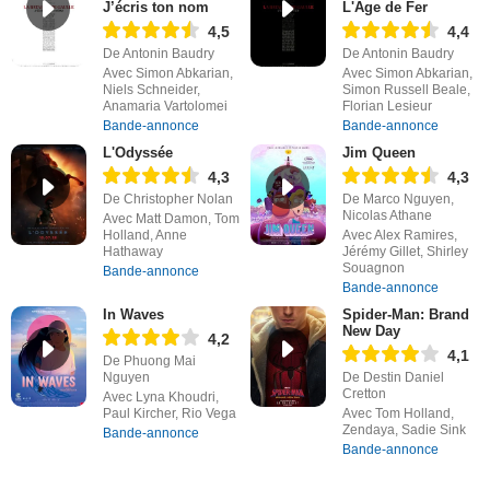
J’écris ton nom
L'Âge de Fer
4,5
4,4
De Antonin Baudry
De Antonin Baudry
Avec Simon Abkarian,
Avec Simon Abkarian,
Niels Schneider,
Simon Russell Beale,
Anamaria Vartolomei
Florian Lesieur
Bande-annonce
Bande-annonce
L'Odyssée
Jim Queen
4,3
4,3
De Christopher Nolan
De Marco Nguyen,
Nicolas Athane
Avec Matt Damon, Tom
Holland, Anne
Avec Alex Ramires,
Hathaway
Jérémy Gillet, Shirley
Souagnon
Bande-annonce
Bande-annonce
In Waves
Spider-Man: Brand
New Day
4,2
4,1
De Phuong Mai
Nguyen
De Destin Daniel
Cretton
Avec Lyna Khoudri,
Paul Kircher, Rio Vega
Avec Tom Holland,
Zendaya, Sadie Sink
Bande-annonce
Bande-annonce