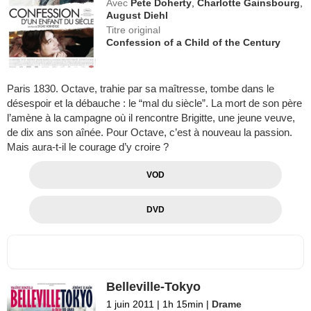
Avec
Pete Doherty
,
Charlotte Gainsbourg
,
August Diehl
Titre original
Confession of a Child of the Century
Paris 1830. Octave, trahie par sa maîtresse, tombe dans le
désespoir et la débauche : le “mal du siècle”. La mort de son père
l’amène à la campagne où il rencontre Brigitte, une jeune veuve,
de dix ans son aînée. Pour Octave, c’est à nouveau la passion.
Mais aura-t-il le courage d’y croire ?
VOD
DVD
Belleville-Tokyo
1 juin 2011
|
1h 15min
|
Drame