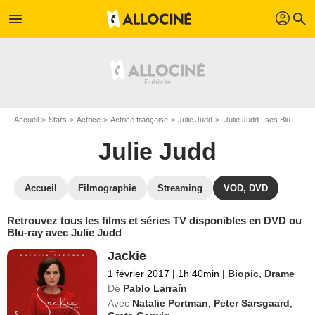
profil
menu
search
Accueil
Stars
Actrice
Actrice française
Julie Judd
Julie Judd : ses Blu-Ray, DVD, VOD, SVOD
Julie Judd
Accueil
Filmographie
Streaming
VOD, DVD
Retrouvez tous les films et séries TV disponibles en DVD ou
Blu-ray avec Julie Judd
Jackie
1 février 2017
|
1h 40min
|
Biopic
,
Drame
De
Pablo Larraín
Avec
Natalie Portman
,
Peter Sarsgaard
,