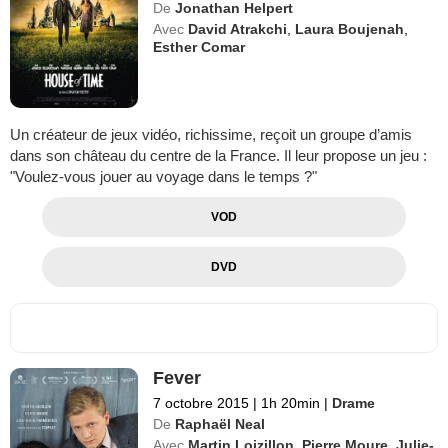
De
Jonathan Helpert
Avec
David Atrakchi
,
Laura Boujenah
,
Esther Comar
Un créateur de jeux vidéo, richissime, reçoit un groupe d’amis
dans son château du centre de la France. Il leur propose un jeu :
"Voulez-vous jouer au voyage dans le temps ?"
VOD
DVD
Fever
7 octobre 2015
|
1h 20min
|
Drame
De
Raphaël Neal
Avec
Martin Loizillon
,
Pierre Moure
,
Julie-