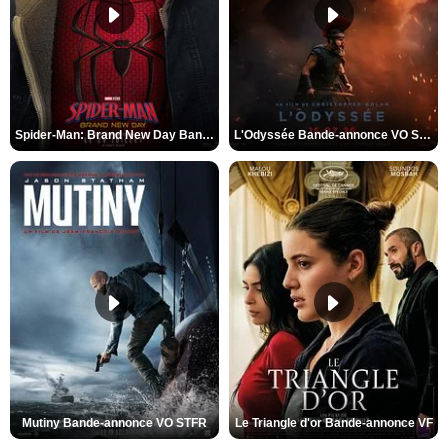
Spider-Man: Brand New Day Bande-annonce VO STFR
L'Odyssée Bande-annonce VO STFR
Mutiny Bande-annonce VO STFR
Le Triangle d'or Bande-annonce VF