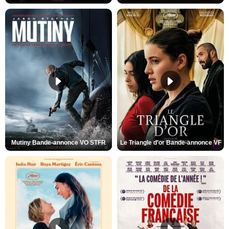
Mutiny Bande-annonce VO STFR
Le Triangle d'or Bande-annonce VF