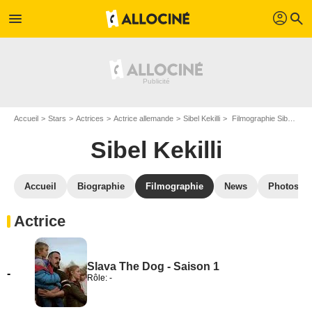
profil
menu
search
Accueil
Stars
Actrices
Actrice allemande
Sibel Kekilli
Filmographie Sibel Kekilli
Sibel Kekilli
Accueil
Biographie
Filmographie
News
Photos
Actrice
Slava The Dog - Saison 1
-
Rôle: -