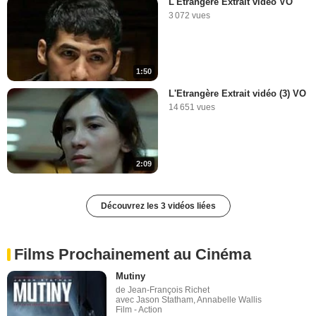
L'Etrangère Extrait vidéo VO
3 072 vues
1:50
L'Etrangère Extrait vidéo (3) VO
14 651 vues
2:09
Découvrez les 3 vidéos liées
Films Prochainement au Cinéma
Mutiny
de Jean-François Richet
avec Jason Statham, Annabelle Wallis
Film - Action