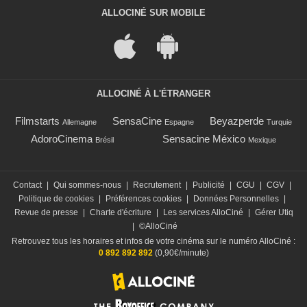
ALLOCINÉ SUR MOBILE
ALLOCINÉ À L'ÉTRANGER
Filmstarts
SensaCine
Beyazperde
Allemagne
Espagne
Turquie
AdoroCinema
Sensacine México
Brésil
Mexique
Contact
|
Qui sommes-nous
|
Recrutement
|
Publicité
|
CGU
|
CGV
|
Politique de cookies
|
Préférences cookies
|
Données Personnelles
|
Revue de presse
|
Charte d'écriture
|
Les services AlloCiné
|
Gérer Utiq
|
©AlloCiné
Retrouvez tous les horaires et infos de votre cinéma sur le numéro AlloCiné :
0 892 892 892
(0,90€/minute)