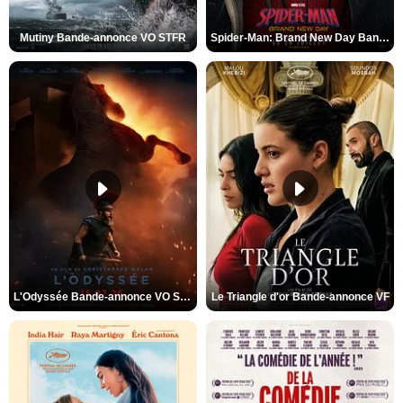
Mutiny Bande-annonce VO STFR
Spider-Man: Brand New Day Bande-annonce VO STFR
L'Odyssée Bande-annonce VO STFR
Le Triangle d'or Bande-annonce VF