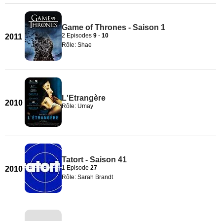
Game of Thrones - Saison 1
2 Episodes
9
-
10
2011
Rôle: Shae
L'Etrangère
2010
Rôle: Umay
Tatort - Saison 41
1 Episode
27
2010
Rôle: Sarah Brandt