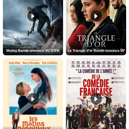
Mutiny Bande-annonce VO STFR
Le Triangle d'or Bande-annonce VF