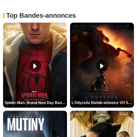
Top Bandes-annonces
Spider-Man: Brand New Day Bande-annonce VO STFR
L'Odyssée Bande-annonce VO STFR