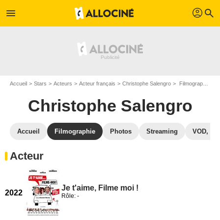
profil
menu
search
Accueil
Stars
Acteurs
Acteur français
Christophe Salengro
Filmographie Christophe Salengro
Christophe Salengro
Accueil
Filmographie
Photos
Streaming
VOD, DV
Acteur
Je t'aime, Filme moi !
2022
Rôle: -