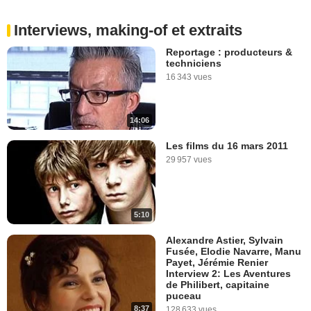
Interviews, making-of et extraits
Reportage : producteurs &
techniciens
16 343 vues
14:06
Les films du 16 mars 2011
29 957 vues
5:10
Alexandre Astier, Sylvain
Fusée, Elodie Navarre, Manu
Payet, Jérémie Renier
Interview 2: Les Aventures
de Philibert, capitaine
puceau
8:37
128 633 vues