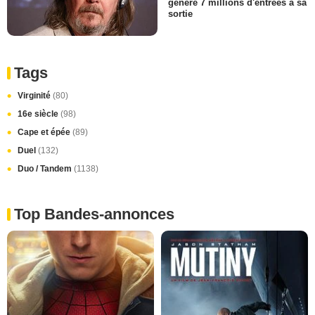
généré 7 millions d'entrées à sa
sortie
Tags
Virginité
(80)
16e siècle
(98)
Cape et épée
(89)
Duel
(132)
Duo / Tandem
(1138)
Top Bandes-annonces