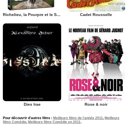
Richelieu, la Pourpre et le Sang
Cadet Rousselle
Rose & noir
Dies Irae
Pour découvrir d'autres films :
Meilleurs films de l'année 2011
,
Meilleurs
films Comédie
,
Meilleurs films Comédie en 2011
.