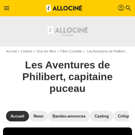
profil
menu
search
Accueil
Cinéma
Tous les films
Films Comédie
Les Aventures de Philibert, capitaine puceau de Sylvain Fusée
Les Aventures de
Philibert, capitaine
puceau
Accueil
News
Bandes-annonces
Casting
Critiques