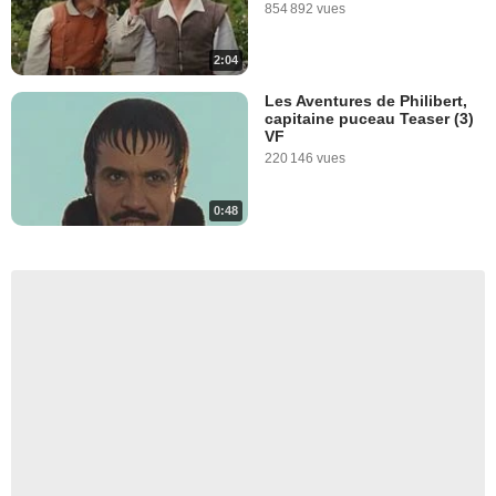
854 892 vues
2:04
Les Aventures de Philibert,
capitaine puceau Teaser (3)
VF
220 146 vues
0:48