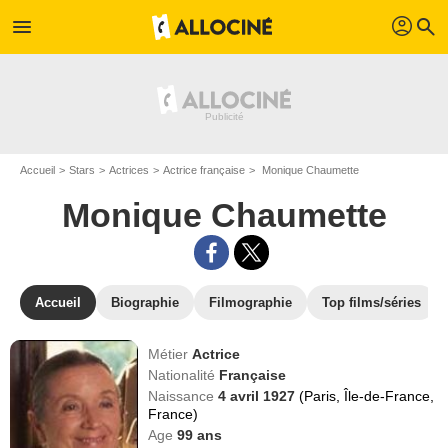
profil
menu
search
Accueil
Stars
Actrices
Actrice française
Monique Chaumette
Monique Chaumette
Accueil
Biographie
Filmographie
Top films/séries
Métier
Actrice
Nationalité
Française
Naissance
4 avril 1927
(Paris, Île-de-France,
France)
Age
99
ans