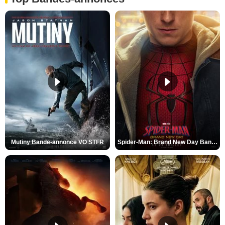
Mutiny Bande-annonce VO STFR
Spider-Man: Brand New Day Bande-annonce VO STFR