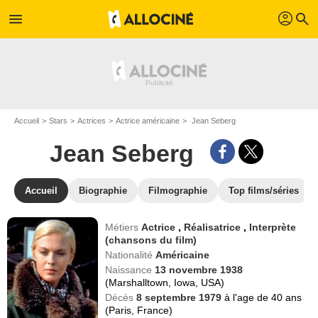
profil
menu
search
Accueil
Stars
Actrices
Actrice américaine
Jean Seberg
Jean Seberg
Accueil
Biographie
Filmographie
Top films/séries
Métiers
Actrice
,
Réalisatrice
,
Interprète
(chansons du film)
Nationalité
Américaine
Naissance
13 novembre 1938
(Marshalltown, Iowa, USA)
Décès
8 septembre 1979
à l'age de 40 ans
(Paris, France)