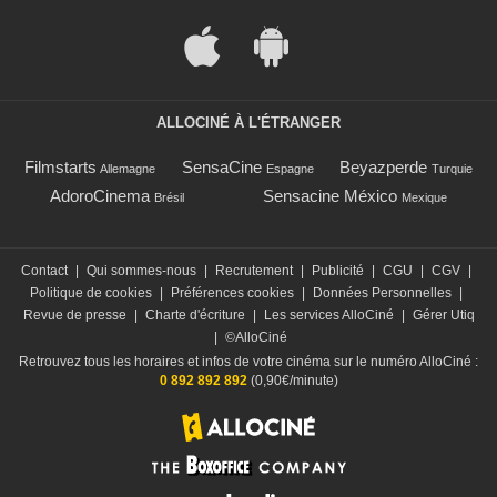
ALLOCINÉ À L'ÉTRANGER
Filmstarts
SensaCine
Beyazperde
Allemagne
Espagne
Turquie
AdoroCinema
Sensacine México
Brésil
Mexique
Contact
|
Qui sommes-nous
|
Recrutement
|
Publicité
|
CGU
|
CGV
|
Politique de cookies
|
Préférences cookies
|
Données Personnelles
|
Revue de presse
|
Charte d'écriture
|
Les services AlloCiné
|
Gérer Utiq
|
©AlloCiné
Retrouvez tous les horaires et infos de votre cinéma sur le numéro AlloCiné :
0 892 892 892
(0,90€/minute)