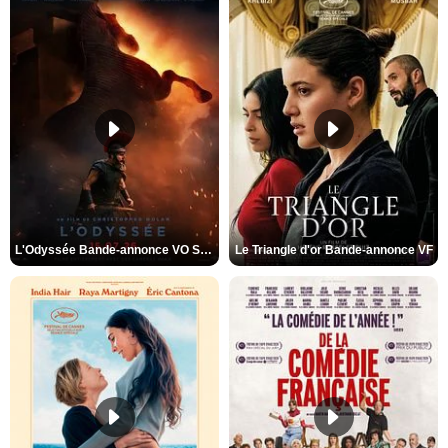
L'Odyssée Bande-annonce VO STFR
Le Triangle d'or Bande-annonce VF