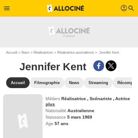
profil
menu
search
Accueil
Stars
Réalisatrices
Réalisatrice australienne
Jennifer Kent
Jennifer Kent
Accueil
Filmographie
News
Streaming
Récompen
Métiers
Réalisatrice
,
Scénariste
,
Actrice
plus
Nationalité
Australienne
Naissance
5 mars 1969
Age
57
ans