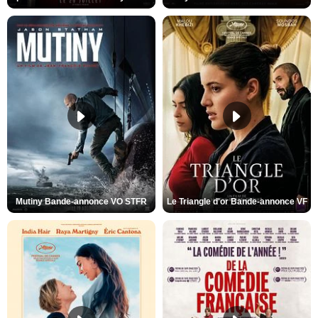
Mutiny Bande-annonce VO STFR
Le Triangle d'or Bande-annonce VF