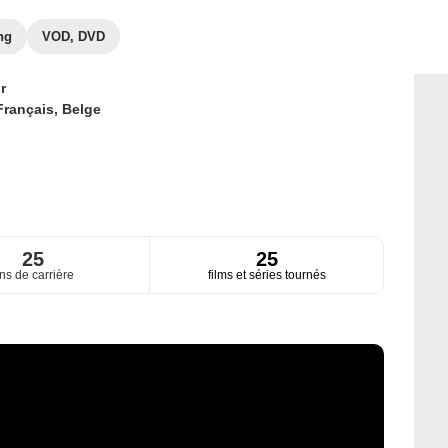
ng
VOD, DVD
r
Français,
Belge
25
25
ns de carrière
films et séries tournés