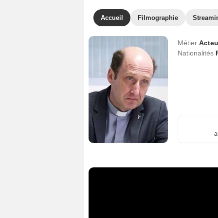
Accueil
Filmographie
Streami
Métier
Acteu
Nationalités
a