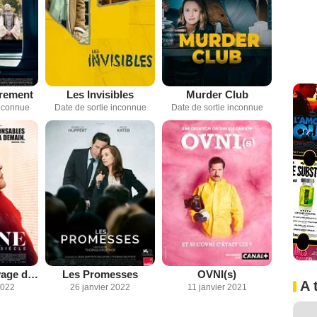
rrement
Les Invisibles
Murder Club
inconnue
Date de sortie inconnue
Date de sortie inconnue
Simone, le voyage du siècle
Les Promesses
OVNI(s)
A 
2022
26 janvier 2022
11 janvier 2021