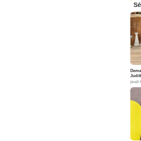
Sé
Demai
Judit
jeudi 