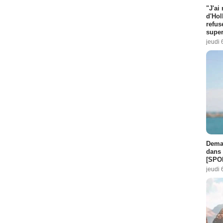
"J'ai
d'Hol
refus
super
jeudi 
Demai
dans 
[SPO
jeudi 