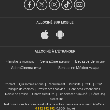
ALLOCINÉ SUR MOBILE
ALLOCINÉ À L'ÉTRANGER
Filmstarts
SensaCine
Beyazperde
Allemagne
Espagne
Turquie
AdoroCinema
Sensacine México
Brésil
Mexique
Contact
|
Qui sommes-nous
|
Recrutement
|
Publicité
|
CGU
|
CGV
|
Politique de cookies
|
Préférences cookies
|
Données Personnelles
|
Revue de presse
|
Charte d'écriture
|
Les services AlloCiné
|
Gérer Utiq
|
©AlloCiné
Retrouvez tous les horaires et infos de votre cinéma sur le numéro AlloCiné :
0 892 892 892
(0,90€/minute)