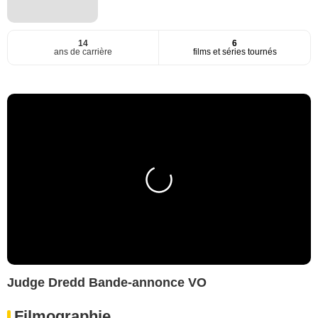
14
6
ans de carrière
films et séries tournés
Judge Dredd Bande-annonce VO
Filmographie