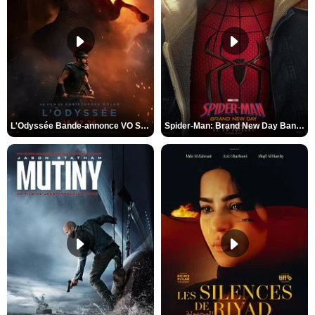
L'Odyssée Bande-annonce VO STFR
Spider-Man: Brand New Day Bande-annonce VO STFR