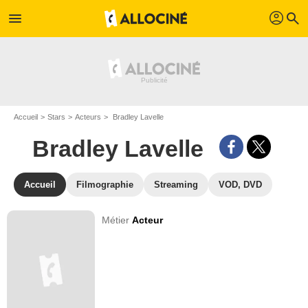
profil
menu
search
Accueil
Stars
Acteurs
Bradley Lavelle
Bradley Lavelle
Accueil
Filmographie
Streaming
VOD, DVD
Métier
Acteur