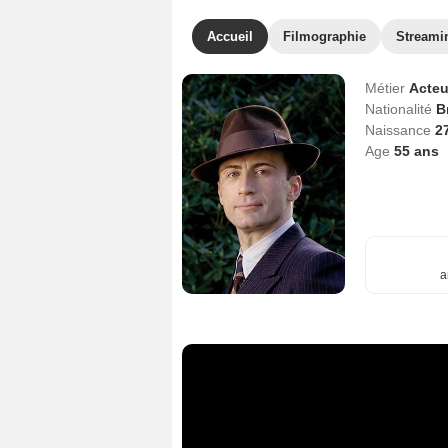
Accueil
Filmographie
Streami
Métier
Acteu
Nationalité
B
Naissance
2
Age
55
ans
a