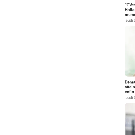
"C'éta
Holla
même
jeudi 
Demai
attei
enfin
jeudi 