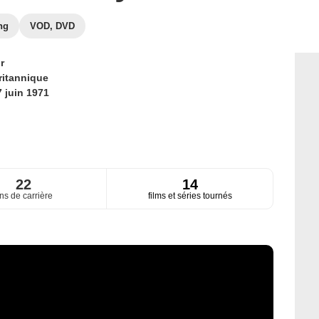
ng
VOD, DVD
r
ritannique
7 juin 1971
22
14
ns de carrière
films et séries tournés