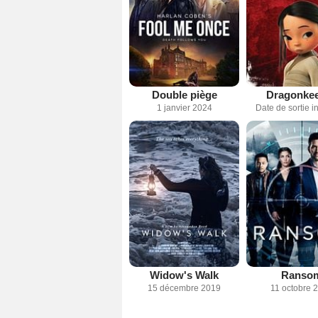
Double piège
Dragonke
1 janvier 2024
Date de sortie 
Widow's Walk
Ranso
15 décembre 2019
11 octobre 