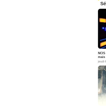
Sé
NCIS 
mais 
jeudi 