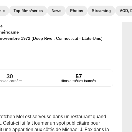
hie
Top films/séries
News
Photos
Streaming
VOD, 
ce
méricaine
 novembre 1972
(Deep River, Connecticut - Etats-Unis)
30
57
ns de carrière
films et séries tournés
retchen Mol est serveuse dans un restaurant quand
Celui-ci lui fait tourner un spot publicitaire pour
t une apparition aux côtés de Michael J. Fox dans la