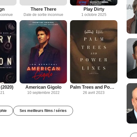
gn
There There
Play Dirty
inconnue
Date de sortie inconnue
1 octobre 2025
(2020)
American Gigolo
Palm Trees and Power Lines
021
10 septembre 2022
26 avril 2023
phie
Ses meilleurs films / séries