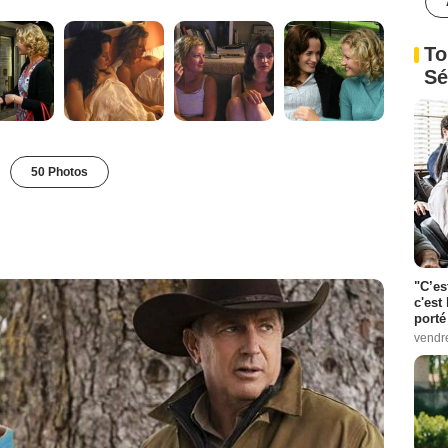
To
Sé
50 Photos
"C’es
c'est 
porté
vendr