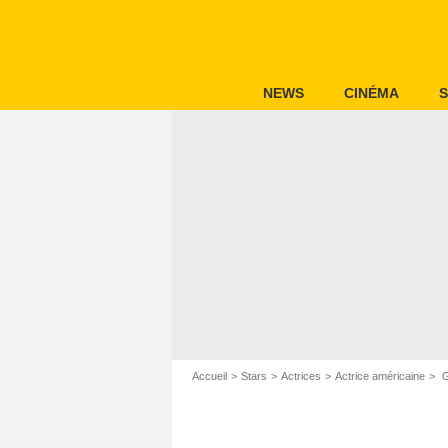
NEWS
CINÉMA
S
Accueil
Stars
Actrices
Actrice américaine
G