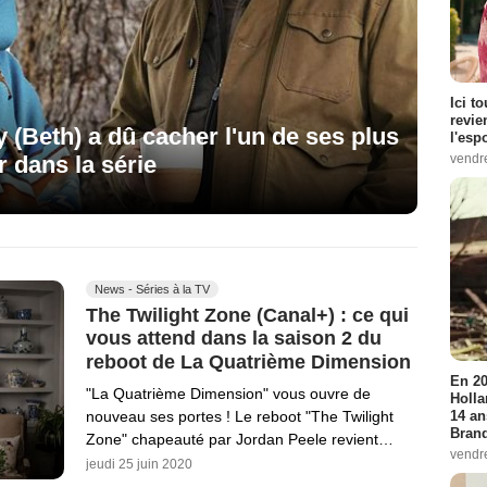
Ici t
revie
y (Beth) a dû cacher l'un de ses plus
l'esp
r dans la série
vendr
News - Séries à la TV
The Twilight Zone (Canal+) : ce qui
vous attend dans la saison 2 du
reboot de La Quatrième Dimension
En 20
"La Quatrième Dimension" vous ouvre de
Holla
14 an
nouveau ses portes ! Le reboot "The Twilight
Bran
Zone" chapeauté par Jordan Peele revient…
vendr
jeudi 25 juin 2020