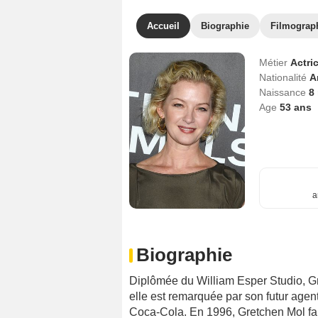
Accueil
Biographie
Filmograp
Métier
Actri
Nationalité
A
Naissance
8
Age
53
ans
a
Biographie
Diplômée du William Esper Studio, G
elle est remarquée par son futur agent. 
Coca-Cola. En 1996, Gretchen Mol fai