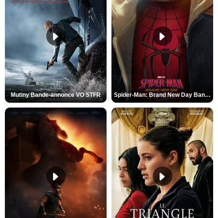
Mutiny Bande-annonce VO STFR
Spider-Man: Brand New Day Bande-annonce VO STFR