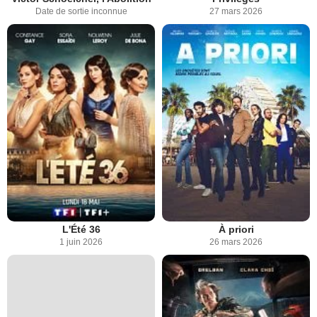
Date de sortie inconnue
27 mars 2026
L'Été 36
À priori
1 juin 2026
26 mars 2026