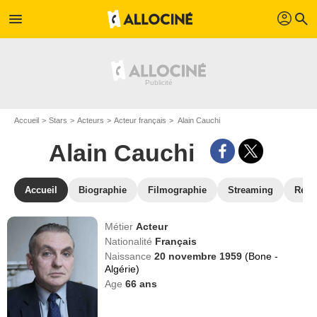
profil
menu
search
Accueil
Stars
Acteurs
Acteur français
Alain Cauchi
Alain Cauchi
Accueil
Biographie
Filmographie
Streaming
Réco
Métier
Acteur
Nationalité
Français
Naissance
20 novembre 1959
(Bone -
Algérie)
Age
66
ans