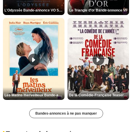
L'Odyssée Bande-annonce VO STFR
Le Triangle d'or Bande-annonce VF
Les Matins merveilleux Bande-annonce VF
De la Comédie-Française Teaser VF
Bandes-annonces à ne pas manquer