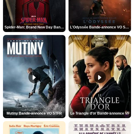
Spider-Man: Brand New Day Bande-annonce VO STFR
L'Odyssée Bande-annonce VO STFR
Mutiny Bande-annonce VO STFR
Le Triangle d'or Bande-annonce VF