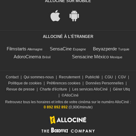
ALLOCINÉ SUR MOBILE
ALLOCINÉ À L'ÉTRANGER
Filmstarts
SensaCine
Beyazperde
Allemagne
Espagne
Turquie
AdoroCinema
Sensacine México
Brésil
Mexique
Contact
|
Qui sommes-nous
|
Recrutement
|
Publicité
|
CGU
|
CGV
|
Politique de cookies
|
Préférences cookies
|
Données Personnelles
|
Revue de presse
|
Charte d'écriture
|
Les services AlloCiné
|
Gérer Utiq
|
©AlloCiné
Retrouvez tous les horaires et infos de votre cinéma sur le numéro AlloCiné :
0 892 892 892
(0,90€/minute)