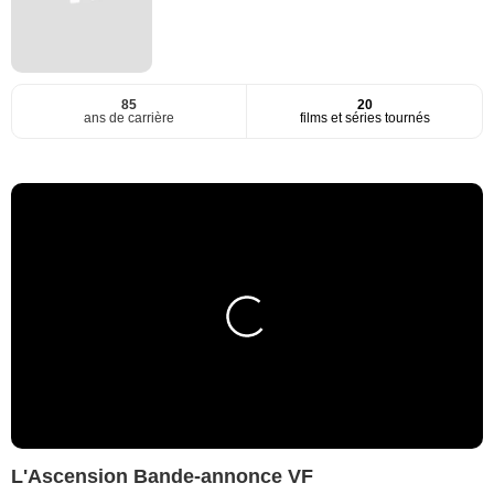
85
20
ans de carrière
films et séries tournés
L'Ascension Bande-annonce VF