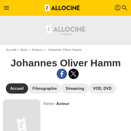
profil
menu
search
Accueil
Stars
Acteurs
Johannes Oliver Hamm
Johannes Oliver Hamm
Accueil
Filmographie
Streaming
VOD, DVD
Métier
Acteur