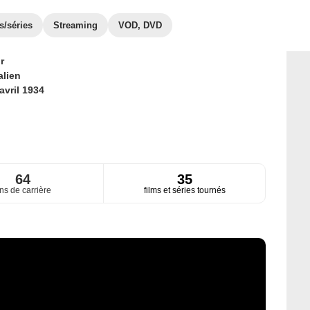
s/séries
Streaming
VOD, DVD
r
alien
avril 1934
64
35
ns de carrière
films et séries tournés