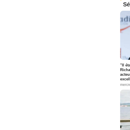
Sé
"Il é
Richa
acteu
excel
mercr