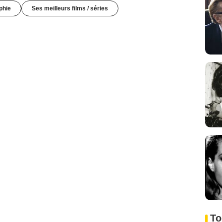
phie
Ses meilleurs films / séries
To