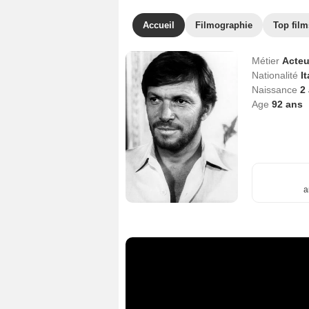
Accueil
Filmographie
Top film
Métier
Acteu
Nationalité
It
Naissance
2 
Age
92
ans
a