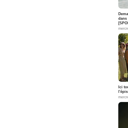
Demai
dans 
[SPO
mercr
Ici t
l'épi
mercr