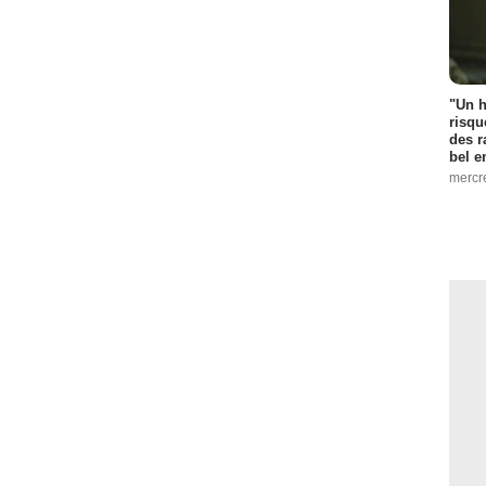
"Un h
risqu
des r
bel 
mercr