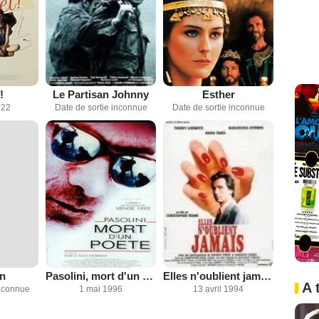
!
Le Partisan Johnny
Esther
022
Date de sortie inconnue
Date de sortie inconnue
n
Pasolini, mort d'un poète
Elles n'oublient jamais
A 
inconnue
1 mai 1996
13 avril 1994