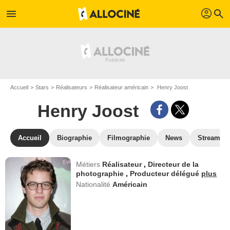
profil
menu
search
Accueil
Stars
Réalisateurs
Réalisateur américain
Henry Joost
Henry Joost
Accueil
Biographie
Filmographie
News
Streamin
Métiers
Réalisateur
,
Directeur de la
photographie
,
Producteur délégué
plus
Nationalité
Américain