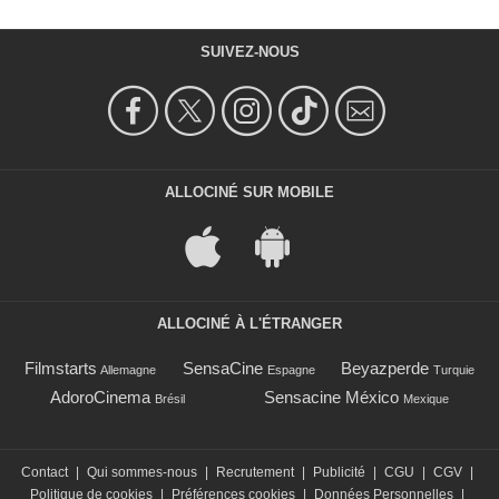
SUIVEZ-NOUS
ALLOCINÉ SUR MOBILE
ALLOCINÉ À L'ÉTRANGER
Filmstarts
SensaCine
Beyazperde
Allemagne
Espagne
Turquie
AdoroCinema
Sensacine México
Brésil
Mexique
Contact
|
Qui sommes-nous
|
Recrutement
|
Publicité
|
CGU
|
CGV
|
Politique de cookies
|
Préférences cookies
|
Données Personnelles
|