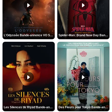
L'Odyssée Bande-annonce VO STFR
Spider-Man: Brand New Day Bande-annonce VO STFR
Les Silences de Riyad Bande-annonce VO STFR
Des Fleurs pour Tokyo Bande-annonce VO STFR