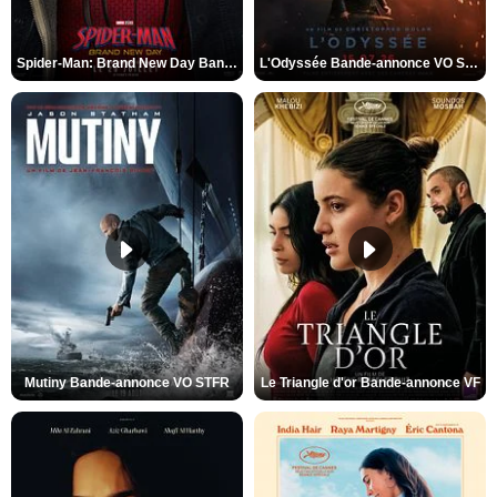
Spider-Man: Brand New Day Bande-annonce VO STFR
L'Odyssée Bande-annonce VO STFR
Mutiny Bande-annonce VO STFR
Le Triangle d'or Bande-annonce VF