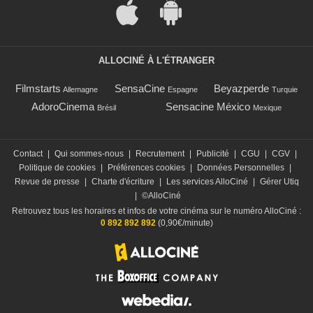
ALLOCINÉ À L'ÉTRANGER
Filmstarts
SensaCine
Beyazperde
Allemagne
Espagne
Turquie
AdoroCinema
Sensacine México
Brésil
Mexique
Contact
|
Qui sommes-nous
|
Recrutement
|
Publicité
|
CGU
|
CGV
|
Politique de cookies
|
Préférences cookies
|
Données Personnelles
|
Revue de presse
|
Charte d'écriture
|
Les services AlloCiné
|
Gérer Utiq
|
©AlloCiné
Retrouvez tous les horaires et infos de votre cinéma sur le numéro AlloCiné :
0 892 892 892
(0,90€/minute)