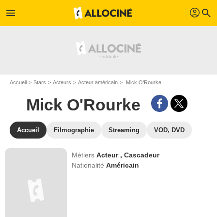
profil
menu
search
Accueil
Stars
Acteurs
Acteur américain
Mick O'Rourke
Mick O'Rourke
Accueil
Filmographie
Streaming
VOD, DVD
Métiers
Acteur
,
Cascadeur
Nationalité
Américain