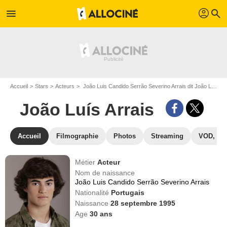
profil
menu
search
Accueil
Stars
Acteurs
João Luis Candido Serrão Severino Arrais dit João Luís Arrais
João Luís Arrais
Accueil
Filmographie
Photos
Streaming
VOD, DV
Métier
Acteur
Nom de naissance
João Luis Candido Serrão Severino Arrais
Nationalité
Portugais
Naissance
28 septembre 1995
Age
30
ans