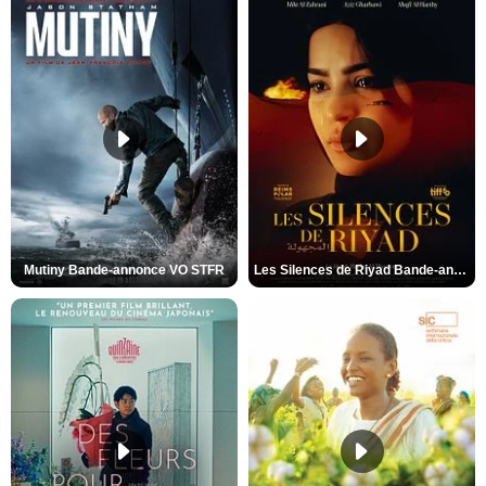
Mutiny Bande-annonce VO STFR
Les Silences de Riyad Bande-annonce VO STFR