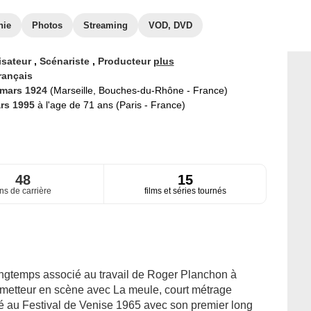
hie
Photos
Streaming
VOD, DVD
isateur
,
Scénariste
,
Producteur
plus
rançais
 mars 1924
(Marseille, Bouches-du-Rhône - France)
rs 1995
à l'age de 71 ans (Paris - France)
48
15
ns de carrière
films et séries tournés
ongtemps associé au travail de Roger Planchon à
e metteur en scène avec La meule, court métrage
qué au Festival de Venise 1965 avec son premier long