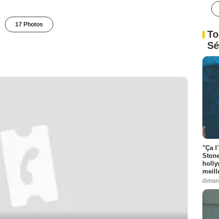
17 Photos
To
Sé
"Ça l
Stone
holly
meill
diman