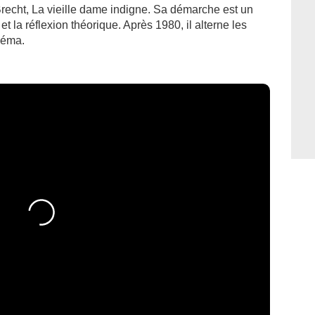
recht, La vieille dame indigne. Sa démarche est un
et la réflexion théorique. Après 1980, il alterne les
inéma.