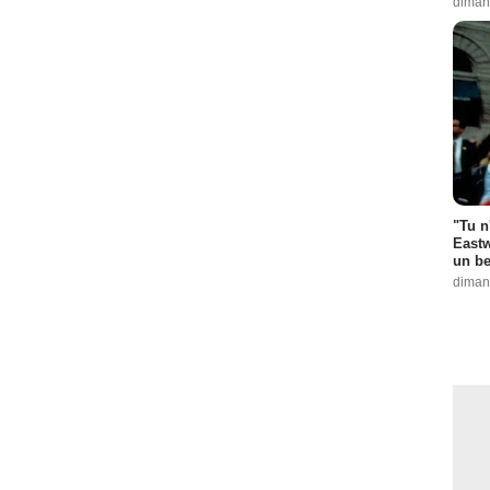
diman
"Tu n
Eastw
un be
diman