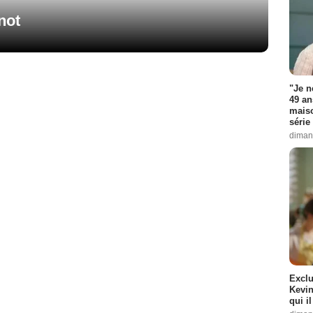
not
"Je n
49 an
maiso
série 
diman
Exclu
Kevin
qui i