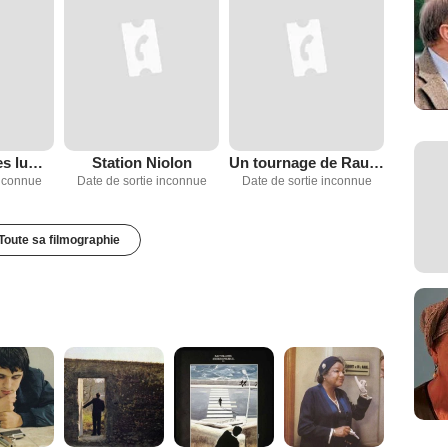
Un Médecin des lumières
Station Niolon
Un tournage de Raul Ruiz
inconnue
Date de sortie inconnue
Date de sortie inconnue
Toute sa filmographie