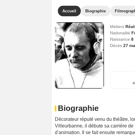
Accueil
Biographie
Filmograp
Métiers
Réal
Nationalité
F
Naissance
8
Décès
27 ma
a
Biographie
Décorateur réputé venu du théâtre, l
Villeurbanne, il débute sa carrière d
d'animation. Il se fait ensuite remar