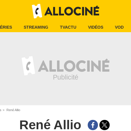
ÉRIES
STREAMING
TVACTU
VIDÉOS
VOD
is
René Allio
René Allio