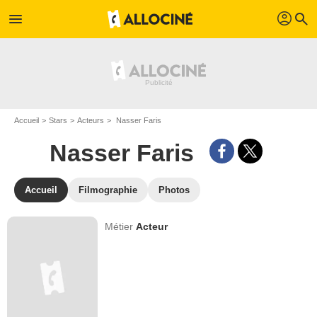
profil
menu
search
Accueil
Stars
Acteurs
Nasser Faris
Nasser Faris
Accueil
Filmographie
Photos
Métier
Acteur