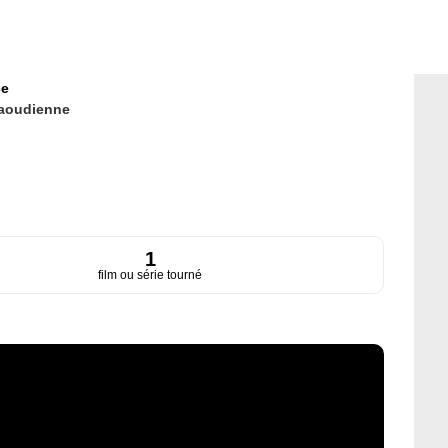
ce
aoudienne
1
film ou série tourné