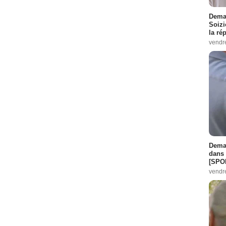
Demai
Soizi
la ré
vendr
Demai
dans 
[SPO
vendr