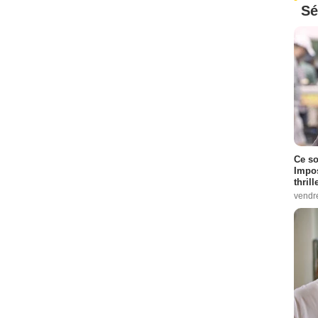
Sé
Ce so
Impos
thrill
vendr