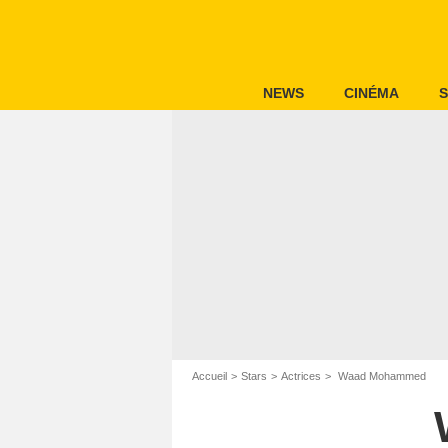
NEWS
CINÉMA
S
Accueil
Stars
Actrices
Waad Mohammed