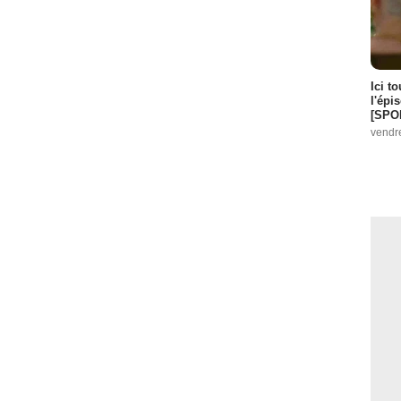
Ici t
l'épi
[SPO
vendr