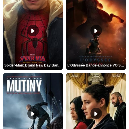
Spider-Man: Brand New Day Bande-annonce VO STFR
L'Odyssée Bande-annonce VO STFR