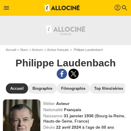
profil
menu
search
Accueil
Stars
Acteurs
Acteur français
Philippe Laudenbach
Philippe Laudenbach
Accueil
Biographie
Filmographie
Top films/séries
Métier
Acteur
Nationalité
Français
Naissance
31 janvier 1936
(Bourg-la-Reine,
Hauts-de-Seine, France)
Décès
22 avril 2024
à l'age de 88 ans