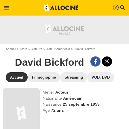
profil
menu
search
Accueil
Stars
Acteurs
Acteur américain
David Bickford
David Bickford
Accueil
Filmographie
Streaming
VOD, DVD
Métier
Acteur
Nationalité
Américain
Naissance
25 septembre 1953
Age
72
ans