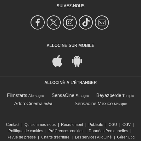
SUIVEZ-NOUS
ALLOCINÉ SUR MOBILE
ALLOCINÉ À L'ÉTRANGER
Filmstarts
SensaCine
Beyazperde
Allemagne
Espagne
Turquie
AdoroCinema
Sensacine México
Brésil
Mexique
Contact
|
Qui sommes-nous
|
Recrutement
|
Publicité
|
CGU
|
CGV
|
Politique de cookies
|
Préférences cookies
|
Données Personnelles
|
Revue de presse
|
Charte d'écriture
|
Les services AlloCiné
|
Gérer Utiq