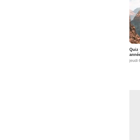
Quiz 
année
jeudi 