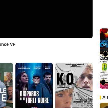
once VF
A 