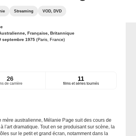
hie
Streaming
VOD, DVD
ce
Australienne,
Française,
Britannique
9 septembre 1975
(Paris, France)
26
11
ns de carrière
films et séries tournés
ne mère australienne, Mélanie Page suit des cours de
 l'art dramatique. Tout en se produisant sur scène, la
les sur le petit et grand écran, notamment dans la