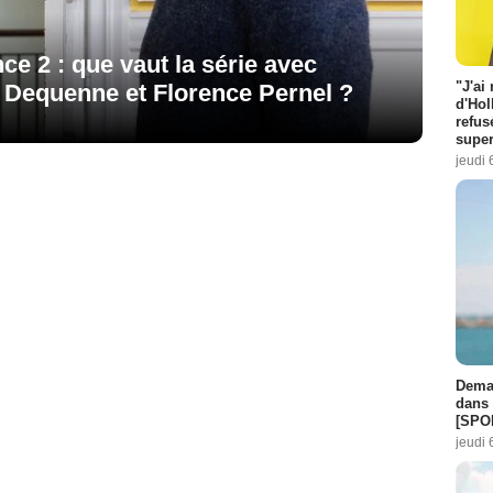
nce 2 : que vaut la série avec
"J'ai
 Dequenne et Florence Pernel ?
d'Hol
refus
super
jeudi 
Demai
dans 
[SPO
jeudi 