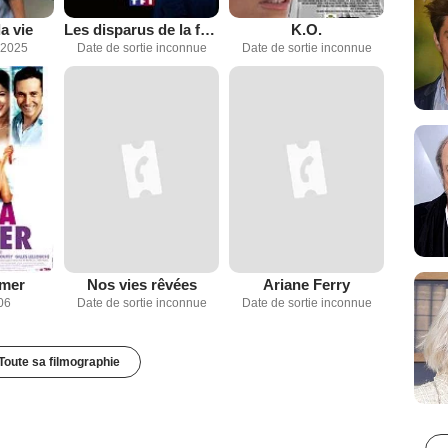
a vie
Les disparus de la forêt noire
K.O.
 2025
Date de sortie inconnue
Date de sortie inconnue
imer
Nos vies rêvées
Ariane Ferry
06
Date de sortie inconnue
Date de sortie inconnue
Toute sa filmographie