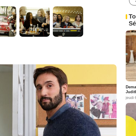
To
Sé
Demai
Judit
jeudi 