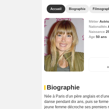
Accueil
Biographie
Filmograp
Métier
Actri
Nationalités
Naissance
2
Age
50
ans
a
Biographie
Née à Paris d'un père anglais et d'u
danse pendant dix ans, puis se forme à
jeune femme décroche ses premiers rô