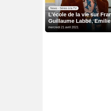
News - Séries à la TV
L'école de la vie sur Fra
Guillaume Labbé, Emilie
mercredi 21 avril 2021