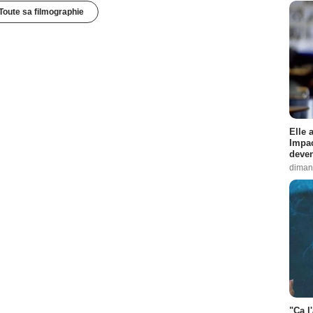
Toute sa filmographie
Elle 
Impac
deven
diman
"Ça l