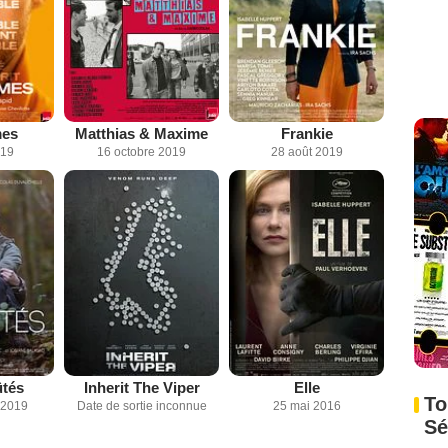
es
Matthias & Maxime
Frankie
019
16 octobre 2019
28 août 2019
ûtés
Inherit The Viper
Elle
To
 2019
Date de sortie inconnue
25 mai 2016
Sé