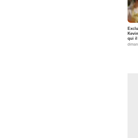
Exclu
Kevin
qui i
diman