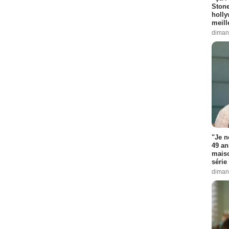
Stone
holly
meill
diman
"Je n
49 an
maiso
série 
diman