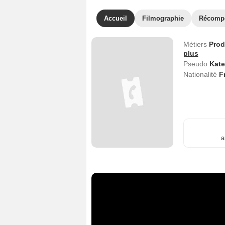
Accueil
Filmographie
Récomp
Métiers
Prod
plus
Pseudo
Kate
Nationalité
F
a