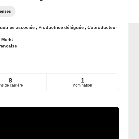
enses
uctrice associée
,
Productrice déléguée
,
Coproducteur
 Merkt
rançaise
8
1
ns de carrière
nomination