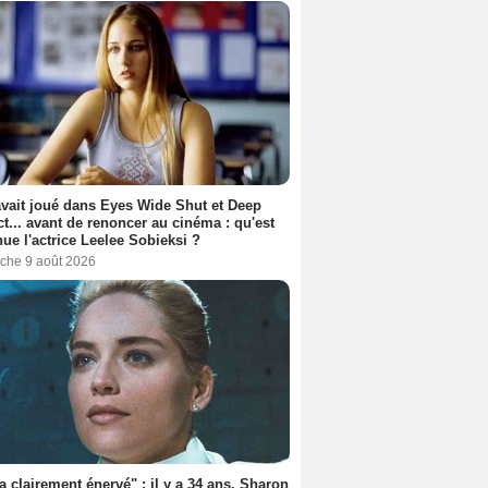
avait joué dans Eyes Wide Shut et Deep
t... avant de renoncer au cinéma : qu'est
ue l'actrice Leelee Sobieksi ?
che 9 août 2026
'a clairement énervé" : il y a 34 ans, Sharon