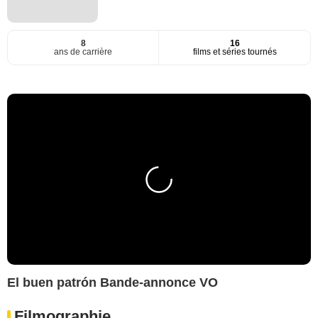
8
16
ans de carrière
films et séries tournés
El buen patrón Bande-annonce VO
Filmographie