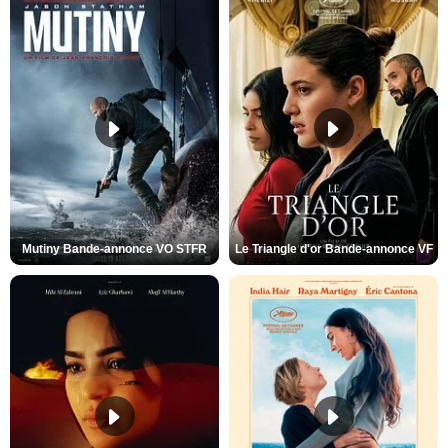
Mutiny Bande-annonce VO STFR
Le Triangle d'or Bande-annonce VF