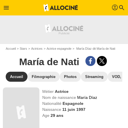
profil
menu
search
Accueil
Stars
Actrices
Actrice espagnole
María Díaz dit María de Nati
María de Nati
Accueil
Filmographie
Photos
Streaming
VOD, DV
Métier
Actrice
Nom de naissance
María Díaz
Nationalité
Espagnole
Naissance
11 juin 1997
Age
29
ans