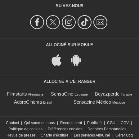
SUIVEZ-NOUS
ALLOCINÉ SUR MOBILE
ALLOCINÉ À L'ÉTRANGER
Filmstarts
SensaCine
Beyazperde
Allemagne
Espagne
Turquie
AdoroCinema
Sensacine México
Brésil
Mexique
Contact
|
Qui sommes-nous
|
Recrutement
|
Publicité
|
CGU
|
CGV
|
Politique de cookies
|
Préférences cookies
|
Données Personnelles
|
Revue de presse
|
Charte d'écriture
|
Les services AlloCiné
|
Gérer Utiq