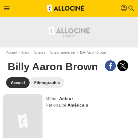
profil
menu
search
Accueil
Stars
Acteurs
Acteur américain
Billy Aaron Brown
Billy Aaron Brown
Accueil
Filmographie
Métier
Acteur
Nationalité
Américain