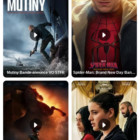
Mutiny Bande-annonce VO STFR
Spider-Man: Brand New Day Bande-annonce VO STFR