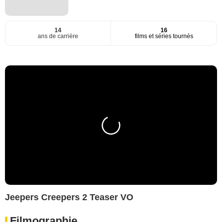
14
16
ans de carrière
films et séries tournés
Jeepers Creepers 2 Teaser VO
Filmographie