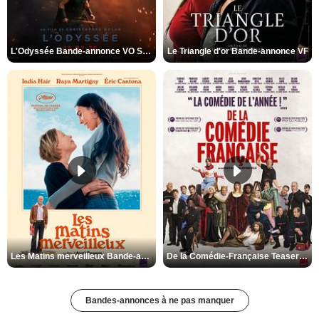
L'Odyssée Bande-annonce VO STFR
Le Triangle d'or Bande-annonce VF
Les Matins merveilleux Bande-annonce VF
De la Comédie-Française Teaser VF
Bandes-annonces à ne pas manquer