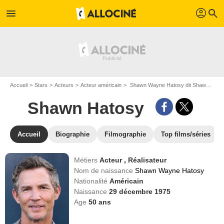
profil
menu
search
Accueil
Stars
Acteurs
Acteur américain
Shawn Wayne Hatosy dit Shawn Hatosy
Shawn Hatosy
Accueil
Biographie
Filmographie
Top films/séries
Métiers
Acteur
,
Réalisateur
Nom de naissance
Shawn Wayne Hatosy
Nationalité
Américain
Naissance
29 décembre 1975
Age
50
ans