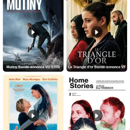
Mutiny Bande-annonce VO STFR
Le Triangle d'or Bande-annonce VF