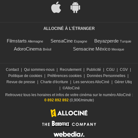
ALLOCINÉ À L'ÉTRANGER
Filmstarts
SensaCine
Beyazperde
Allemagne
Espagne
Turquie
AdoroCinema
Sensacine México
Brésil
Mexique
Contact
|
Qui sommes-nous
|
Recrutement
|
Publicité
|
CGU
|
CGV
|
Politique de cookies
|
Préférences cookies
|
Données Personnelles
|
Revue de presse
|
Charte d'écriture
|
Les services AlloCiné
|
Gérer Utiq
|
©AlloCiné
Retrouvez tous les horaires et infos de votre cinéma sur le numéro AlloCiné :
0 892 892 892
(0,90€/minute)