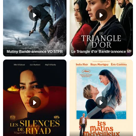
Mutiny Bande-annonce VO STFR
Le Triangle d'or Bande-annonce VF