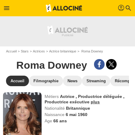
profil
menu
search
Accueil
Stars
Actrices
Actrice britannique
Roma Downey
Roma Downey
Accueil
Filmographie
News
Streaming
Récompen
Métiers
Actrice
,
Productrice déléguée
,
Productrice exécutive
plus
Nationalité
Britannique
Naissance
6 mai 1960
Age
66
ans