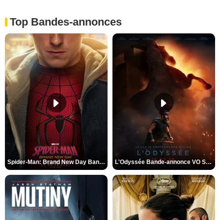
Top Bandes-annonces
Spider-Man: Brand New Day Bande-annonce VO STFR
L'Odyssée Bande-annonce VO STFR