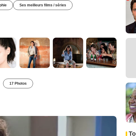
phie
Ses meilleurs films / séries
17 Photos
To