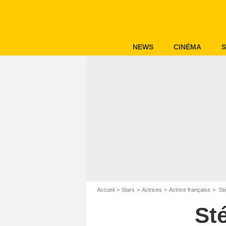
NEWS
CINÉMA
S
Accueil
Stars
Actrices
Actrice française
Sté
St