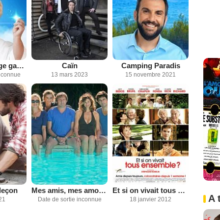
Joséphine, ange gardien
Caïn
Camping Paradis
inconnue
13 mars 2023
15 novembre 2021
leçon
Mes amis, mes amours, mes emmerdes
Et si on vivait tous ensemble?
A 
21
Date de sortie inconnue
18 janvier 2012