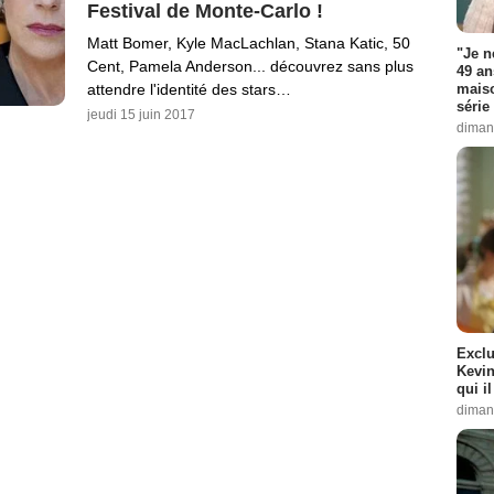
Festival de Monte-Carlo !
Matt Bomer, Kyle MacLachlan, Stana Katic, 50
"Je n
Cent, Pamela Anderson... découvrez sans plus
49 an
attendre l'identité des stars…
maiso
série 
jeudi 15 juin 2017
diman
Exclu
Kevin
qui i
diman