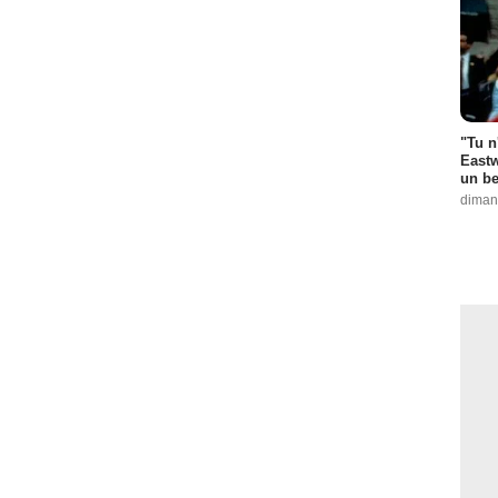
"Tu n
Eastw
un be
diman