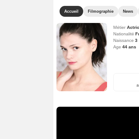
Accueil
Filmographie
News
Métier
Actri
Nationalité
F
Naissance
3
Age
44
ans
a