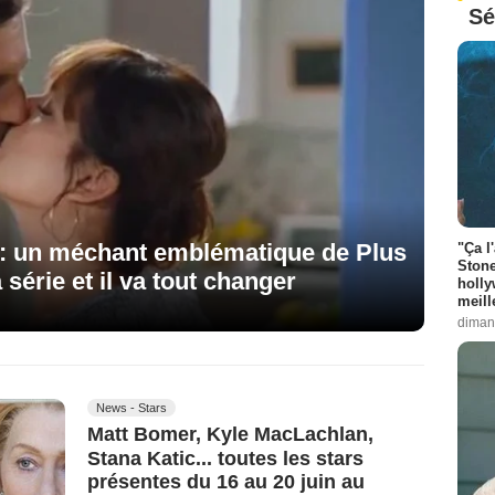
Sé
 : un méchant emblématique de Plus
"Ça l
Stone
a série et il va tout changer
holly
meill
diman
News - Stars
Matt Bomer, Kyle MacLachlan,
Stana Katic... toutes les stars
présentes du 16 au 20 juin au