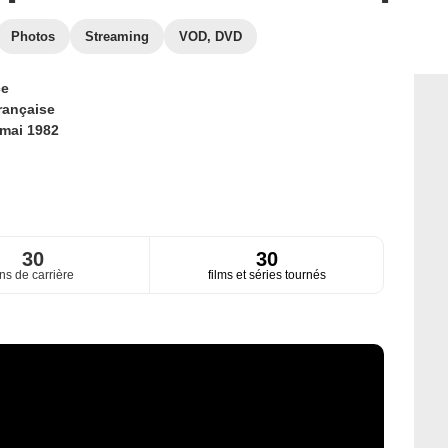
Photos
Streaming
VOD, DVD
ce
rançaise
 mai 1982
30
30
ns de carrière
films et séries tournés