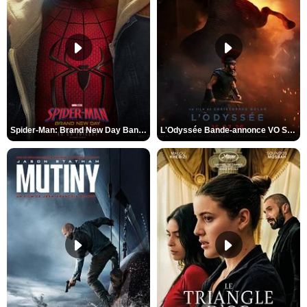
Spider-Man: Brand New Day Bande-annonce VO STFR
L'Odyssée Bande-annonce VO STFR