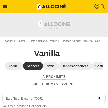
profil
menu
search
Accueil
Cinéma
Films à l'affiche
Vanilla
Séances "Vanilla" Hauts-de-Seine
Séa
Vanilla
Accueil
Séances
News
Bandes-annonces
Casting
À PROXIMITÉ
MES CINÉMAS FAVORIS
Vous êtes localisé à Gennevilliers