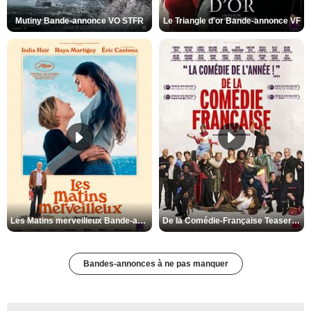
Mutiny Bande-annonce VO STFR
Le Triangle d'or Bande-annonce VF
Les Matins merveilleux Bande-annonce VF
De la Comédie-Française Teaser VF
Bandes-annonces à ne pas manquer