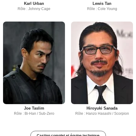
Karl Urban
Lewis Tan
Rôle : Johnny Cage
Rôle : Cole Young
Joe Taslim
Hiroyuki Sanada
Rôle : Bi-Han / Sub-Zero
Rôle : Hanzo Hasashi / Scorpion
Casting complet et équipe technique