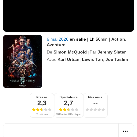
6 mai 2026
en salle
|
1h 56min
|
Action
,
Aventure
De
Simon McQuoid
Par
Jeremy Slater
|
Avec
Karl Urban
,
Lewis Tan
,
Joe Taslim
Presse
Spectateurs
Mes amis
2,3
2,7
--
11 critiques
1080 notes, 207 critiques