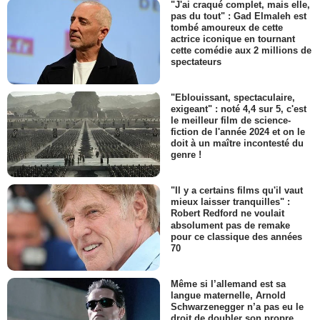
"J'ai craqué complet, mais elle,
pas du tout" : Gad Elmaleh est
tombé amoureux de cette
actrice iconique en tournant
cette comédie aux 2 millions de
spectateurs
"Eblouissant, spectaculaire,
exigeant" : noté 4,4 sur 5, c'est
le meilleur film de science-
fiction de l'année 2024 et on le
doit à un maître incontesté du
genre !
"Il y a certains films qu'il vaut
mieux laisser tranquilles" :
Robert Redford ne voulait
absolument pas de remake
pour ce classique des années
70
Même si l’allemand est sa
langue maternelle, Arnold
Schwarzenegger n’a pas eu le
droit de doubler son propre