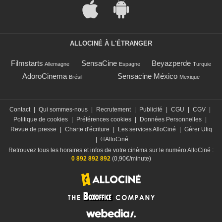
ALLOCINÉ À L'ÉTRANGER
Filmstarts
SensaCine
Beyazperde
Allemagne
Espagne
Turquie
AdoroCinema
Sensacine México
Brésil
Mexique
Contact
|
Qui sommes-nous
|
Recrutement
|
Publicité
|
CGU
|
CGV
|
Politique de cookies
|
Préférences cookies
|
Données Personnelles
|
Revue de presse
|
Charte d'écriture
|
Les services AlloCiné
|
Gérer Utiq
|
©AlloCiné
Retrouvez tous les horaires et infos de votre cinéma sur le numéro AlloCiné :
0 892 892 892
(0,90€/minute)