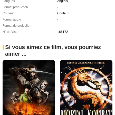
Langues
Anglais
Format production
-
Couleur
Couleur
Format audio
-
Format de projection
-
N° de Visa
166172
Si vous aimez ce film, vous pourriez
aimer ...