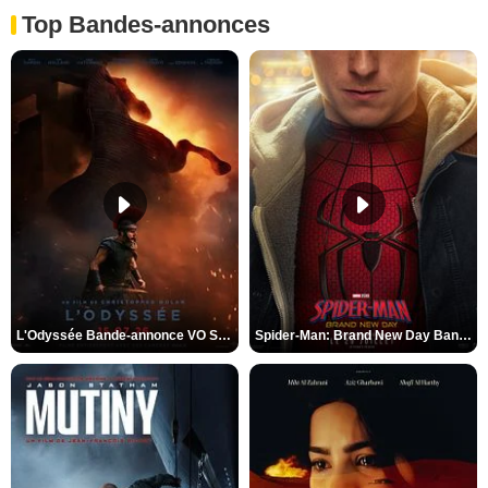
Top Bandes-annonces
L'Odyssée Bande-annonce VO STFR
Spider-Man: Brand New Day Bande-annonce VO STFR