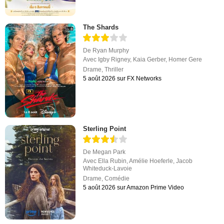
The Shards
De
Ryan Murphy
Avec
Igby Rigney
,
Kaia Gerber
,
Homer Gere
Drame
,
Thriller
5 août 2026 sur FX Networks
Sterling Point
De
Megan Park
Avec
Ella Rubin
,
Amélie Hoeferle
,
Jacob
Whiteduck-Lavoie
Drame
,
Comédie
5 août 2026 sur Amazon Prime Video