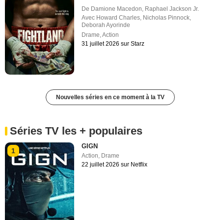
De
Damione Macedon
,
Raphael Jackson Jr.
Avec
Howard Charles
,
Nicholas Pinnock
,
Deborah Ayorinde
Drame
,
Action
31 juillet 2026 sur Starz
Nouvelles séries en ce moment à la TV
Séries TV les + populaires
GIGN
1
Action
,
Drame
22 juillet 2026 sur Netflix