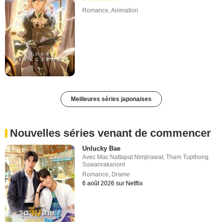
Romance
,
Animation
Meilleures séries japonaises
Nouvelles séries venant de commencer
Unlucky Bae
Avec
Mac Nattapat Nimjirawat
,
Tham Tupthong
Suwanrakanont
Romance
,
Drame
6 août 2026 sur Netflix