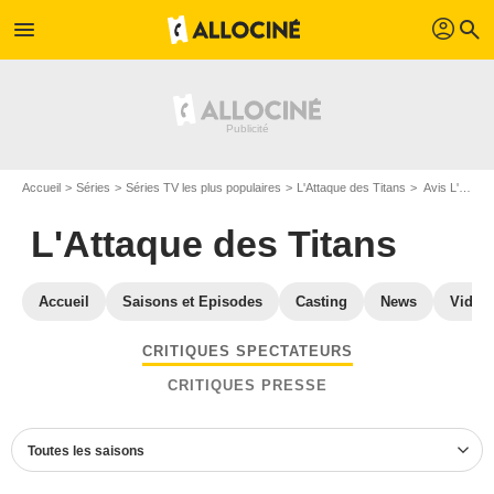
profil
menu
search
Accueil
Séries
Séries TV les plus populaires
L'Attaque des Titans
Avis L'Attaque des Titans
L'Attaque des Titans
Accueil
Saisons et Episodes
Casting
News
Vidéo
CRITIQUES SPECTATEURS
CRITIQUES PRESSE
Toutes les saisons