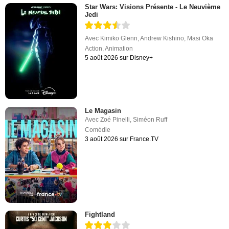
Star Wars: Visions Présente - Le Neuvième
Jedi
Avec
Kimiko Glenn
,
Andrew Kishino
,
Masi Oka
Action
,
Animation
5 août 2026 sur Disney+
Le Magasin
Avec
Zoé Pinelli
,
Siméon Ruff
Comédie
3 août 2026 sur France.TV
Fightland