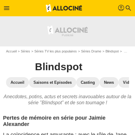
profil
menu
search
Accueil
Séries
Séries TV les plus populaires
Séries Drame
Blindspot
Blindspot : secrets de tournage
Blindspot
Accueil
Saisons et Episodes
Casting
News
Vidéo
Anecdotes, potins, actus et secrets inavouables autour de la
série "Blindspot" et de son tournage !
Pertes de mémoire en série pour Jaimie
Alexander
La coïncidence est amusante : avec le rôle de Jane