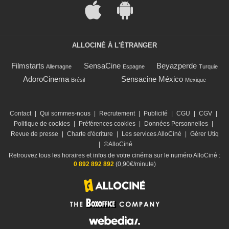
ALLOCINÉ À L'ÉTRANGER
Filmstarts
SensaCine
Beyazperde
Allemagne
Espagne
Turquie
AdoroCinema
Sensacine México
Brésil
Mexique
Contact
|
Qui sommes-nous
|
Recrutement
|
Publicité
|
CGU
|
CGV
|
Politique de cookies
|
Préférences cookies
|
Données Personnelles
|
Revue de presse
|
Charte d'écriture
|
Les services AlloCiné
|
Gérer Utiq
|
©AlloCiné
Retrouvez tous les horaires et infos de votre cinéma sur le numéro AlloCiné :
0 892 892 892
(0,90€/minute)