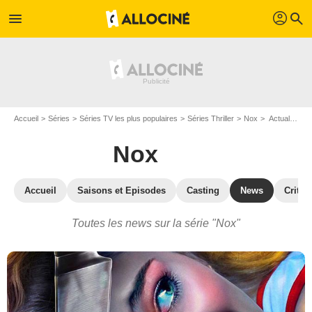
profil
menu
search
Accueil
Séries
Séries TV les plus populaires
Séries Thriller
Nox
Actualité de la série Nox
Nox
Accueil
Saisons et Episodes
Casting
News
Critiq
Toutes les news sur la série "Nox"