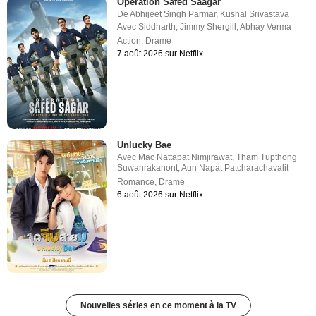
Operation Safed Saagar
De
Abhijeet Singh Parmar
,
Kushal Srivastava
Avec
Siddharth
,
Jimmy Shergill
,
Abhay Verma
Action
,
Drame
7 août 2026 sur Netflix
Unlucky Bae
Avec
Mac Nattapat Nimjirawat
,
Tham Tupthong
Suwanrakanont
,
Aun Napat Patcharachavalit
Romance
,
Drame
6 août 2026 sur Netflix
Nouvelles séries en ce moment à la TV