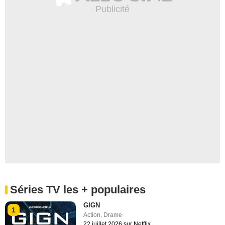
Séries TV les + populaires
GIGN
1
Action
,
Drame
22 juillet 2026 sur Netflix