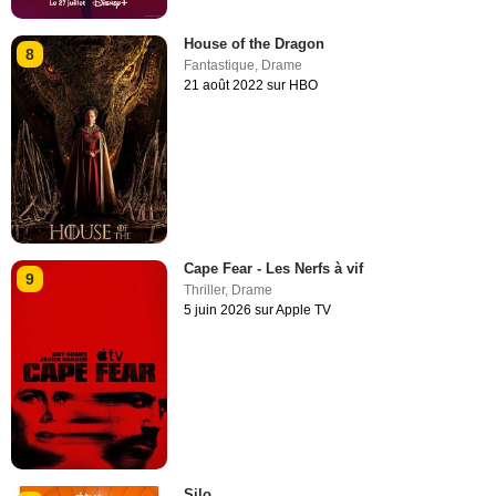
House of the Dragon
8
Fantastique
,
Drame
21 août 2022 sur HBO
Cape Fear - Les Nerfs à vif
9
Thriller
,
Drame
5 juin 2026 sur Apple TV
Silo