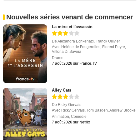
Nouvelles séries venant de commencer
La mère et l'assassin
De
Alexandra Echkenazi
,
Franck Ollivier
Avec
Hélène de Fougerolles
,
Florent Peyre
,
Vittoria Di Savoia
Drame
7 août 2026 sur France.TV
Alley Cats
De
Ricky Gervais
Avec
Ricky Gervais
,
Tom Basden
,
Andrew Brooke
Animation
,
Comédie
7 août 2026 sur Netflix