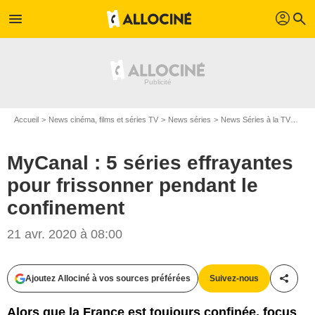
profil
menu
search
Accueil
News cinéma, films et séries TV
News séries
News Séries à la TV
MyCa
MyCanal : 5 séries effrayantes
pour frissonner pendant le
confinement
Fox
21 avr. 2020 à 08:00
Ajoutez Allociné à vos sources préférées
Suivez-nous
Partag
Alors que la France est toujours confinée, focus