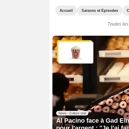
Accueil
Saisons et Episodes
C
Toutes les
News - Culture ciné
Al Pacino face à Gad El
pour l'argent : "Je l'ai f