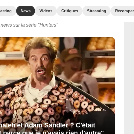
asting
News
Vidéos
Critiques
Streaming
Récompe
 news sur la série "Hunters"
maleh et Adam Sandler ? C'était
ait parce que je n'avais rien d'autre"