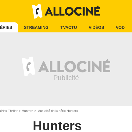
ÉRIES
STREAMING
TVACTU
VIDÉOS
VOD
éries Thriller
Hunters
Actualité de la série Hunters
Hunters