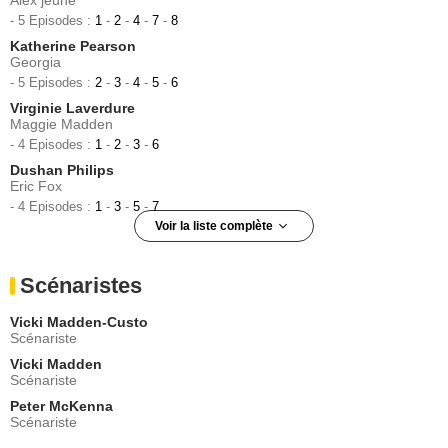
Alex jeune
- 5 Episodes :
1
-
2
-
4
-
7
-
8
Katherine Pearson
Georgia
- 5 Episodes :
2
-
3
-
4
-
5
-
6
Virginie Laverdure
Maggie Madden
- 4 Episodes :
1
-
2
-
3
-
6
Dushan Philips
Eric Fox
- 4 Episodes :
1
-
3
-
5
-
7
Voir la liste complète
Coco Whelan
Valerie Gowdie
Scénaristes
- 4 Episodes :
4
-
5
-
6
-
8
Kris McQuade
Vicki Madden-Custo
Carrie Bennett
Scénariste
- 3 Episodes :
5
-
7
-
8
Vicki Madden
Jennifer Rani
Scénariste
Infirmière Isabelle
Peter McKenna
- 3 Episodes :
5
-
7
-
8
Scénariste
Ratidzo Mambo