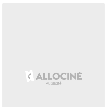
- 2 Episodes :
4
-
5
Suzi Dougherty
Mrs. Bowen
- 2 Episodes :
2
-
5
Monroe Reimers
Mr. Bowen
- 2 Episodes :
2
-
5
Travis Hennessy
Darryl
- 2 Episodes :
3
-
5
Ivy Mak
Julia Clark
- 2 Episodes :
5
-
7
Susan Prior
Conseillère Susan Kelly
- 2 Episodes :
7
-
8
Ryan Daoudi
Assistant de la morgue
- 1 Episode :
3
Ling Cooper Tang
Lena Madison
- 1 Episode :
1