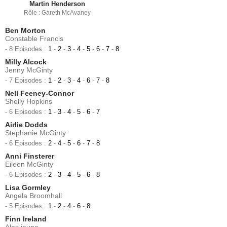
Martin Henderson
Rôle : Gareth McAvaney
Ben Morton
Constable Francis
- 8 Episodes :
1
-
2
-
3
-
4
-
5
-
6
-
7
-
8
Milly Alcock
Jenny McGinty
- 7 Episodes :
1
-
2
-
3
-
4
-
6
-
7
-
8
Nell Feeney-Connor
Shelly Hopkins
- 6 Episodes :
1
-
3
-
4
-
5
-
6
-
7
Airlie Dodds
Stephanie McGinty
- 6 Episodes :
2
-
4
-
5
-
6
-
7
-
8
Anni Finsterer
Eileen McGinty
- 6 Episodes :
2
-
3
-
4
-
5
-
6
-
8
Lisa Gormley
Angela Broomhall
- 5 Episodes :
1
-
2
-
4
-
6
-
8
Finn Ireland