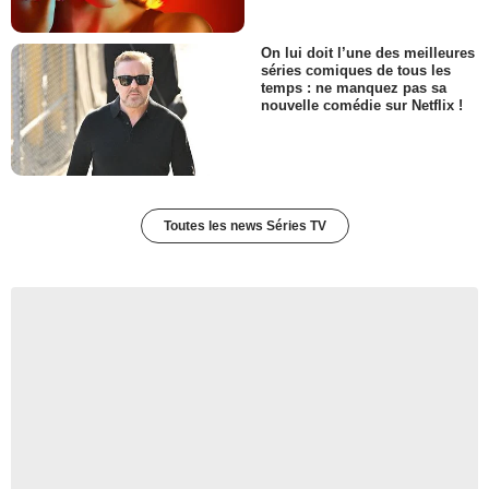
Policière
- 1 Episode :
5
On lui doit l’une des meilleures
David Woods (II)
séries comiques de tous les
Edward
temps : ne manquez pas sa
- 1 Episode :
7
nouvelle comédie sur Netflix !
Brad Kannegiesser
Médecin
- 1 Episode :
8
Toutes les news Séries TV