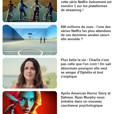
Louise Siversen
cette série Netflix événement est
Leonie Patrick
numéro 1 sur les plateformes
de streaming !
- 1 Episode :
5
Luke Bowden
Journaliste #1
- 1 Episode :
6
600 millions de vues : l'une des
séries Netflix les plus attendues
Emily Wiseman
de ces dernières années sera-t-
Adele Gowdie
elle annulée ?
- 1 Episode :
7
Sarah Okenyo
Journaliste #2
- 1 Episode :
6
Plus belle la vie : Charlie n'est
Esmée Sullivan
pas celle que l'on croit ! On sait
Eloise Gowdie
désormais pourquoi elle veut
se venger d'Ophélie et tout
- 1 Episode :
7
s'explique
Hazem Shammas
Eli Kruger
- 1 Episode :
5
Après American Horror Story et
Hugh Parker
Dahmer, Ryan Murphy nous
Matthew
entraîne dans un nouveau
- 1 Episode :
7
cauchemar psychologique
Rebecca Thomson