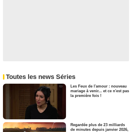
Jayson Morrison
Jacko
- 1 Episode :
2
Harry Prior
Blake
- 1 Episode :
3
Sara Cooper
Croque-mort
- 1 Episode :
6
Harry Radbone
Kyle
- 1 Episode :
3
Toutes les news Séries
Danni Millhouse
Elizabeth Young
Les Feux de l'amour : nouveau
- 1 Episode :
1
mariage à venir... et ce n'est pas
la première fois !
Dylan Hesp
Dr. Faye
- 1 Episode :
6
Suzi Dougherty
Mme Bowen
Regardée plus de 23 milliards
- 1 Episode :
8
de minutes depuis janvier 2026,