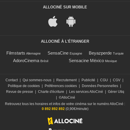
ALLOCINÉ SUR MOBILE
ALLOCINÉ À L'ÉTRANGER
Filmstarts
SensaCine
Beyazperde
Allemagne
Espagne
Turquie
AdoroCinema
Sensacine México
Brésil
Mexique
Contact
|
Qui sommes-nous
|
Recrutement
|
Publicité
|
CGU
|
CGV
|
Politique de cookies
|
Préférences cookies
|
Données Personnelles
|
Revue de presse
|
Charte d'écriture
|
Les services AlloCiné
|
Gérer Utiq
|
©AlloCiné
Retrouvez tous les horaires et infos de votre cinéma sur le numéro AlloCiné :
0 892 892 892
(0,90€/minute)