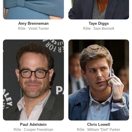
Amy Brenneman
Taye Diggs
Rôle : Violet Turner
Rôle : Sam Bennett
Paul Adelstein
Chris Lowell
Rôle : Cooper Freedman
Rôle : William "Dell" Parker