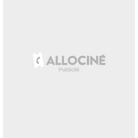
- 1 Episode :
2
Alexie Gilmore
Sara
- 1 Episode :
3
Lucy Hale
Danielle
- 1 Episode :
4
Tessa Thompson
Zoe
- 1 Episode :
5
Geoffrey Arend
Jimmy
- 1 Episode :
6
Ever Carradine
Kara
- 1 Episode :
7
Andy Comeau
Nathan
- 1 Episode :
12
Benjamin Ciaramello
Michael Woods
- 1 Episode :
14