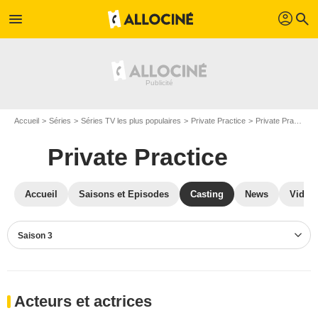
profil
menu
search
Accueil
Séries
Séries TV les plus populaires
Private Practice
Private Practice S03
Private Practice
Accueil
Saisons et Episodes
Casting
News
Vidéo
Saison 3
Acteurs et actrices