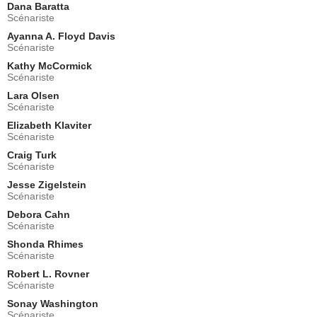
Dana Baratta
Kellie Martin
Scénariste
Michelle Larsen
- 1 Episode :
2
Ayanna A. Floyd Davis
Scénariste
Amanda Detmer
Morgan Gellman
Kathy McCormick
Scénariste
- 1 Episode :
3
Lara Olsen
Tracie Thoms
Scénariste
Colette
- 1 Episode :
4
Elizabeth Klaviter
Scénariste
John Getz
Mr. Kent
Craig Turk
Scénariste
- 1 Episode :
5
Rosalind Chao
Jesse Zigelstein
Lillie Jordan
Scénariste
- 1 Episode :
6
Debora Cahn
Scénariste
Jennifer Lee Keyes
Megan
Shonda Rhimes
- 1 Episode :
7
Scénariste
Jennifer Hall
Robert L. Rovner
Renee
Scénariste
- 1 Episode :
13
Sonay Washington
Scénariste
Tracee Ellis Ross