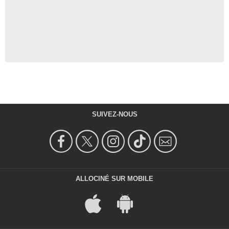
George
- 1 Episode :
22
Ariel Felix
Tommy
- 1 Episode :
3
Tamlyn Tomita
L'avocate de Katie
- 1 Episode :
5
Nic Novicki
Curtis Donovan
- 1 Episode :
6
SUIVEZ-NOUS
Roberto Santos
Buck
- 1 Episode :
7
Michael Patrick McGill
Marshall Holden
- 1 Episode :
15
ALLOCINÉ SUR MOBILE
Chandra Wilson
Dr Miranda Bailey
- 1 Episode :
3
Hira Ambrosino
Iris Rogerson