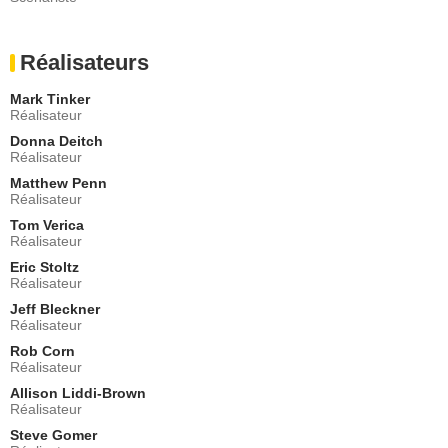
Ellen
- 1 Episode :
21
Réalisateurs
Hailey Sole
Betsey
- 1 Episode :
1
Mark Tinker
Réalisateur
Ken Marino
Mr. Larsen, Tammy's Dad
Donna Deitch
Réalisateur
- 1 Episode :
2
Matthew Penn
Joey Honsa
Réalisateur
Emily
- 1 Episode :
3
Tom Verica
Réalisateur
Kristin Bauer
Susanna
Eric Stoltz
Réalisateur
- 1 Episode :
4
DaJuan Johnson
Jeff Bleckner
Marty Salter
Réalisateur
- 1 Episode :
5
Rob Corn
Réalisateur
George Newbern
Brian Reynolds
Allison Liddi-Brown
- 1 Episode :
6
Réalisateur
Jason Grutter
Steve Gomer