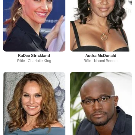
KaDee Strickland
Audra McDonald
Rôle : Charlotte King
Rôle : Naomi Bennett