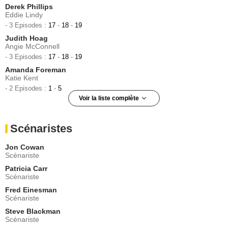
Derek Phillips
Eddie Lindy
- 3 Episodes :
17
-
18
-
19
Judith Hoag
Angie McConnell
- 3 Episodes :
17
-
18
-
19
Amanda Foreman
Katie Kent
- 2 Episodes :
1
-
5
Voir la liste complète
Leven Rambin
Sloan Riley
Scénaristes
- 1 Episode :
11
Melissa McCarthy
Jon Cowan
Lynn McDonald
Scénariste
- 1 Episode :
12
Patricia Carr
Rosanna Arquette
Scénariste
Corinne Davis
Fred Einesman
- 1 Episode :
13
Scénariste
Rosanna Arquette
Corinne
Steve Blackman
Scénariste
- 1 Episode :
15