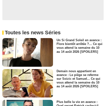
Sara Rue
Shira Cole
- 1 Episode :
15
Clea DuVall
Natasha
- 1 Episode :
16
Toutes les news Séries
Camille Chen
Lucia
Un Si Grand Soleil en avance :
- 1 Episode :
20
Flore bientôt arrêtée ?… Ce qui
vous attend la semaine du 10
Amy Aquino
au 14 août 2026 [SPOILERS]
Claire
- 1 Episode :
22
Roy Vongtama
New PWC Doctor
Demain nous appartient en
- 1 Episode :
2
avance : Le piège se referme
Jared Kusnitz
sur Soizic et Samuel... Ce qui
Ryan Crawford
vous attend la semaine du 10
au 14 août 2026 [SPOILERS]
- 1 Episode :
3
Samantha Quan
Kimmy
- 1 Episode :
4
Plus belle la vie en avance :
Quel secret Patrick cache-t-il