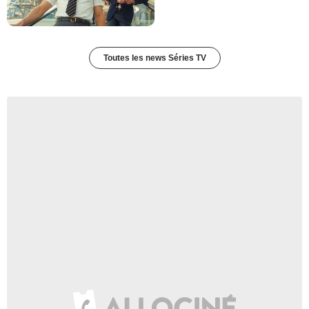
Carl
- 1 Episode :
20
John Cothran Jr.
Juge Longmuir
Toutes les news Séries TV
- 1 Episode :
21
Timothy Bottoms
Irwin
- 1 Episode :
22
Rodney J. Hobbs
Trauma Doctor
- 1 Episode :
2
Laura Niemi
Betty Crawford
- 1 Episode :
3
Charles Malik Whitfield
Ty
- 1 Episode :
4
William Charlton
Prosecutor
- 1 Episode :
5
Gina Ravera
- 1 Episode :
7