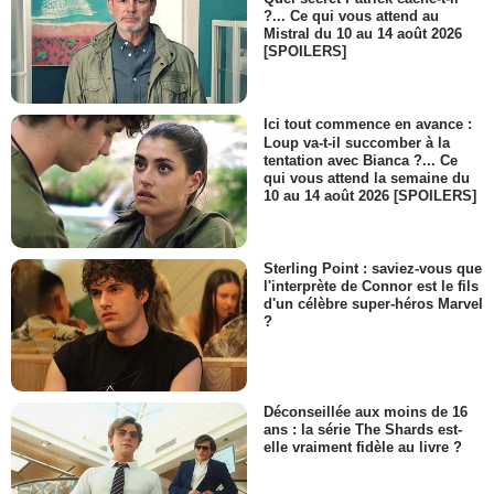
Robin Weigert
?... Ce qui vous attend au
Amelia Sawyer
Mistral du 10 au 14 août 2026
- 1 Episode :
5
[SPOILERS]
Susan May Pratt
Barbara
- 1 Episode :
6
Ici tout commence en avance :
Jeremy Guilbaut
Loup va-t-il succomber à la
Dan
tentation avec Bianca ?... Ce
qui vous attend la semaine du
- 1 Episode :
7
10 au 14 août 2026 [SPOILERS]
Chris McKenna (II)
Colin Bowman
- 1 Episode :
12
Sterling Point : saviez-vous que
Kaitlyn Dever
l'interprète de Connor est le fils
Paige
d'un célèbre super-héros Marvel
- 1 Episode :
14
?
Bruno Campos
Dr. Scott
- 1 Episode :
15
Déconseillée aux moins de 16
Ryan Michelle Bathe
ans : la série The Shards est-
Robin
elle vraiment fidèle au livre ?
- 1 Episode :
18
Aaron Ashmore