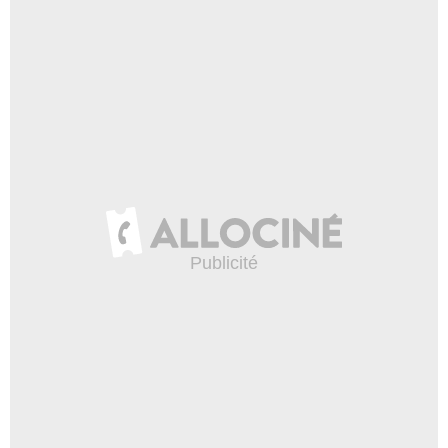
Kacie Borrowman
Sally Donovan
- 1 Episode :
6
Brennan Elliott
Jake
- 1 Episode :
7
Danielle Hoetmer
Jordana Sampson
- 1 Episode :
15
Aldis Hodge
Esau Ajawke
- 1 Episode :
16
Monica Keena
Kayla
- 1 Episode :
17
Michael Reilly Burke
Simon McConnell
- 1 Episode :
18
Ken Weiler
Scott Nelson
- 1 Episode :
20
Larry Clarke