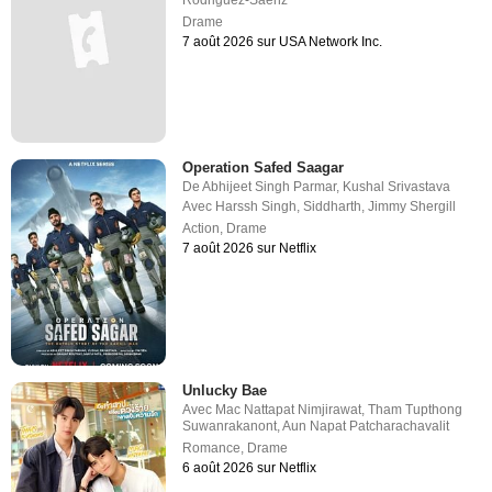
Drame
7 août 2026 sur USA Network Inc.
Operation Safed Saagar
De
Abhijeet Singh Parmar
,
Kushal Srivastava
Avec
Harssh Singh
,
Siddharth
,
Jimmy Shergill
Action
,
Drame
7 août 2026 sur Netflix
Unlucky Bae
Avec
Mac Nattapat Nimjirawat
,
Tham Tupthong
Suwanrakanont
,
Aun Napat Patcharachavalit
Romance
,
Drame
6 août 2026 sur Netflix