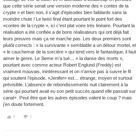
que cette série serait une version moderne des « contes de la
crypte » et bien non, il s’agit d’épisodes bien faiblards sans la
moindre chute ! Le twist final étant pourtant le point fort des
«contes de la crypte », ici c’est plat voire très linéaire. Pourtant la
réalisation a été confiée a de bons réalisateurs qui ont déjà fait
leurs preuves mais ça ne marche pas. Les deux premiers sont
plutôt corrects : « la survivante » semblable a un détour mortel, et
« le cauchemar de la sorcière » qui tend vers le fantastique, il faut
aimer le genre. Le 3ieme m’a tué… « la danse des morts »,
pourtant avec comme acteur Robert Englund (Freddy) est
vraiment mauvais, inintéressant et on n’arrive pas à suivre le fil
qui soutient l’épisode. «Jenifer» est… étrange, moyen et surtout
prévisible. L’absence de rebondissements nuit clairement à la
série qui pourtant avait eu son petit succès quand elle passait sur
canal+. Peut être que les autres épisodes valent le coup ? mais
j’en doute fortement.
0
1