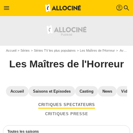
profil
menu
search
Accueil
Séries
Séries TV les plus populaires
Les Maîtres de l'Horreur
Avis Les Maîtres de l'Horreur
Les Maîtres de l'Horreur
Accueil
Saisons et Episodes
Casting
News
Vidéo
CRITIQUES SPECTATEURS
CRITIQUES PRESSE
Toutes les saisons