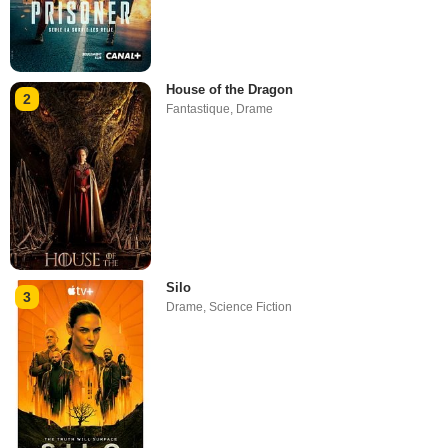
House of the Dragon
2
Fantastique
,
Drame
Silo
3
Drame
,
Science Fiction