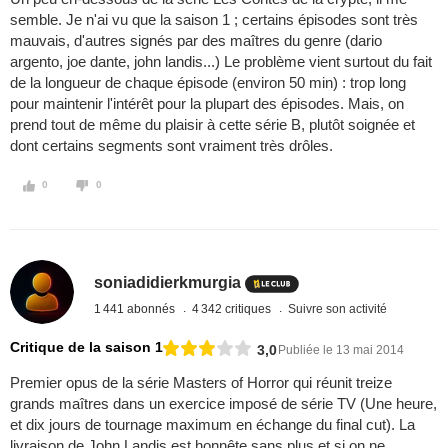
semble. Je n'ai vu que la saison 1 ; certains épisodes sont très
mauvais, d'autres signés par des maîtres du genre (dario
argento, joe dante, john landis...) Le problème vient surtout du fait
de la longueur de chaque épisode (environ 50 min) : trop long
pour maintenir l'intérêt pour la plupart des épisodes. Mais, on
prend tout de même du plaisir à cette série B, plutôt soignée et
dont certains segments sont vraiment très drôles.
0
0
soniadidierkmurgia
1 441 abonnés
4 342 critiques
Suivre son activité
Critique de la saison 1
3,0
Publiée le 13 mai 2014
Premier opus de la série Masters of Horror qui réunit treize
grands maîtres dans un exercice imposé de série TV (Une heure,
et dix jours de tournage maximum en échange du final cut). La
livraison de John Landis est honnête sans plus et si on ne