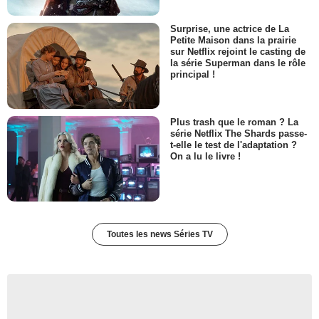
Ricky
- 1 Episode :
14
Surprise, une actrice de La
Julian Christopher
Petite Maison dans la prairie
Drew
sur Netflix rejoint le casting de
la série Superman dans le rôle
- 1 Episode :
15
principal !
Martin Ferrero
Dr Falco
- 1 Episode :
1
Plus trash que le roman ? La
Peter Iacangelo
série Netflix The Shards passe-
- 1 Episode :
7
t-elle le test de l'adaptation ?
On a lu le livre !
John McLaughlin
Mark
- 1 Episode :
9
Richard Minchenberg
Shelly
- 1 Episode :
11
Toutes les news Séries TV
John Towey
Chase Montgomery
- 1 Episode :
12
Mindy Cohn
Marie
- 1 Episode :
14