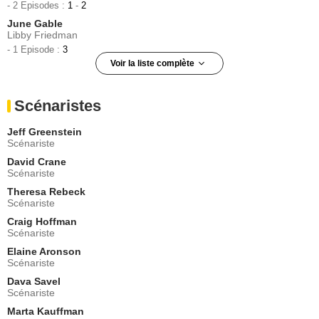
- 2 Episodes :
1
-
2
June Gable
Libby Friedman
- 1 Episode :
3
Voir la liste complète
Dan Castellaneta
Phil
Scénaristes
- 1 Episode :
4
Martin Mull
Jeff Greenstein
Dr. Klein
Scénariste
- 1 Episode :
6
David Crane
Ellen Ratner
Scénariste
Levinson
Theresa Rebeck
- 1 Episode :
7
Scénariste
Larry Miller
Sgt McDougal
Craig Hoffman
Scénariste
- 1 Episode :
9
Elaine Aronson
Kathryn Harrold
Scénariste
Veronica Sheridan
- 1 Episode :
10
Dava Savel
Scénariste
Angelina Estrada
Mrs. Mendez
Marta Kauffman