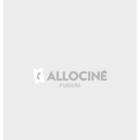
Jane Kean
Tina
- 1 Episode :
14
Sylvester Stallone
lui-même
- 1 Episode :
1