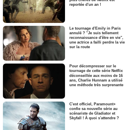
reportée d'un an !
Steven Houska
Cousin Frankie
- 1 Episode :
14
Sean Masterson
Le tournage d'Emily in Paris
Carter Stevenson
annulé ? "Je suis tellement
- 1 Episode :
15
reconnaissance d'être en vie",
Fritzi Burr
une actrice a failli perdre la vie
Serveuse
sur la route
- 1 Episode :
6
Michael Gregory
- 1 Episode :
7
Pour décompresser sur le
tournage de cette série Netflix
Michael McCarty
déconseillée aux moins de 16
Mr. Crewe
ans, Charlie Hunnam a utilisé
- 1 Episode :
9
une méthode très surprenante
Bo Sharon
Bobby Hill
- 1 Episode :
11
C'est officiel, Paramount+
confie sa nouvelle série au
Gerry Bednob
scénariste de Gladiator et
Butler
Skyfall ! À quoi s'attendre ?
- 1 Episode :
12
Barry Kivel