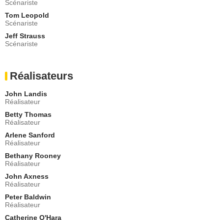
Scénariste
- 1 Episode :
11
Tom Leopold
Ray Walston
Scénariste
Père Augustine
- 1 Episode :
12
Jeff Strauss
Scénariste
Maggie Wheeler
Bonnie Decker
- 1 Episode :
13
Réalisateurs
Lionel Stander
Oncle Pat
John Landis
- 1 Episode :
14
Réalisateur
Fran Drescher
Betty Thomas
Kathleen
Réalisateur
- 1 Episode :
1
Arlene Sanford
Sean Masterson
Réalisateur
Carter
Bethany Rooney
- 1 Episode :
3
Réalisateur
Mimi Craven
Monica
John Axness
Réalisateur
- 1 Episode :
4
Peter Baldwin
Julie Payne
Réalisateur
Margaret Tittlewood
- 1 Episode :
5
Catherine O'Hara