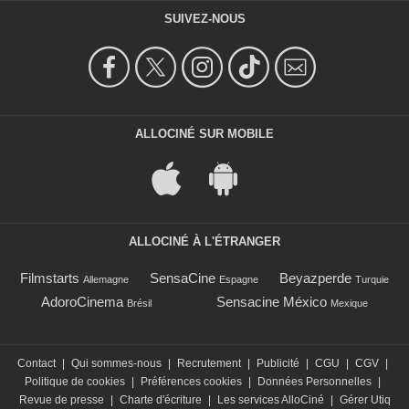
SUIVEZ-NOUS
ALLOCINÉ SUR MOBILE
ALLOCINÉ À L'ÉTRANGER
Filmstarts
SensaCine
Beyazperde
Allemagne
Espagne
Turquie
AdoroCinema
Sensacine México
Brésil
Mexique
Contact
|
Qui sommes-nous
|
Recrutement
|
Publicité
|
CGU
|
CGV
|
Politique de cookies
|
Préférences cookies
|
Données Personnelles
|
Revue de presse
|
Charte d'écriture
|
Les services AlloCiné
|
Gérer Utiq