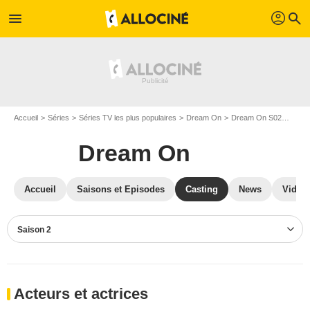
profil
menu
search
Accueil
Séries
Séries TV les plus populaires
Dream On
Dream On S02
Cast
Dream On
Accueil
Saisons et Episodes
Casting
News
Vidéo
Saison 2
Acteurs et actrices