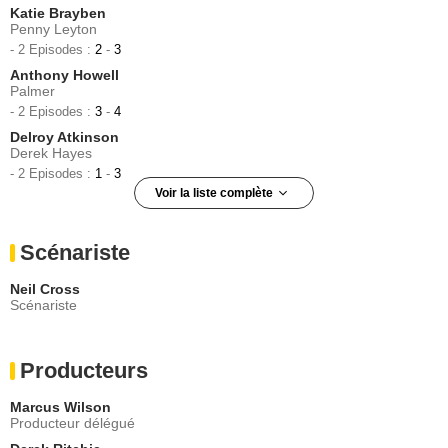
Katie Brayben
Penny Leyton
- 2 Episodes :
2
-
3
Anthony Howell
Palmer
- 2 Episodes :
3
-
4
Delroy Atkinson
Derek Hayes
- 2 Episodes :
1
-
3
Voir la liste complète
Paul McGann
Mark North
Scénariste
- 2 Episodes :
3
-
4
Lewis Young
Neil Cross
William Lucas
Scénariste
- 1 Episode :
1
Vincent Vermignon
Monsieur Awaritefe
Producteurs
- 1 Episode :
2
Nicholas Asbury
Marcus Wilson
Woodgate
Producteur délégué
- 1 Episode :
4