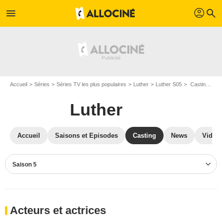
profil
menu
search
Accueil
Séries
Séries TV les plus populaires
Luther
Luther S05
Casting Luther S05
Luther
Accueil
Saisons et Episodes
Casting
News
Vidéo
Saison 5
Acteurs et actrices