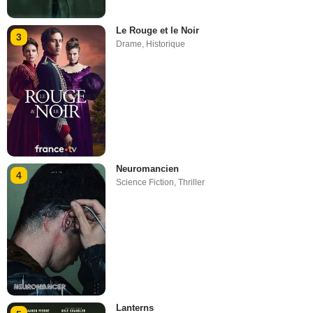
Le Rouge et le Noir
3
Drame
,
Historique
Neuromancien
4
Science Fiction
,
Thriller
Lanterns