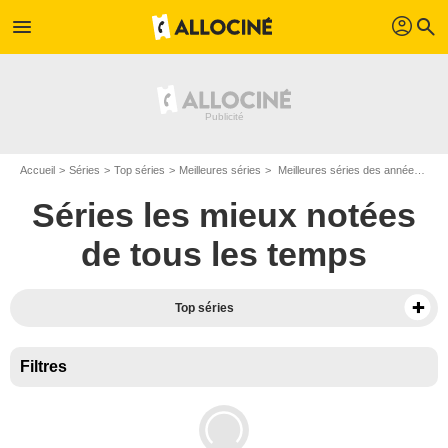
profil
menu
search
Accueil
Séries
Top séries
Meilleures séries
Meilleures séries des années 80
Séries les mieux notées
de tous les temps
Top séries
Filtres