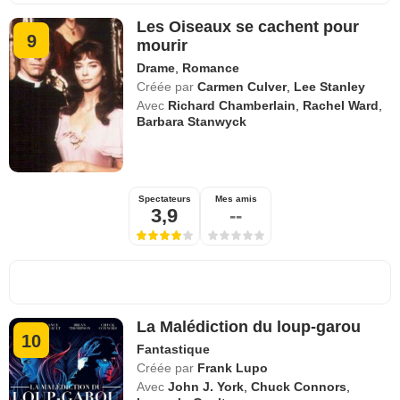
Les Oiseaux se cachent pour
9
mourir
Drame
,
Romance
Créée par
Carmen Culver
,
Lee Stanley
Avec
Richard Chamberlain
,
Rachel Ward
,
Barbara Stanwyck
Spectateurs
Mes amis
3,9
--
La Malédiction du loup-garou
10
Fantastique
Créée par
Frank Lupo
Avec
John J. York
,
Chuck Connors
,