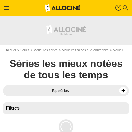
profil
menu
search
Accueil
Séries
Meilleures séries
Meilleures séries sud-coréennes
Meilleures séries de 2023
Séries les mieux notées
de tous les temps
Top séries
Filtres