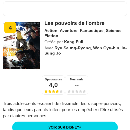
Les pouvoirs de l'ombre
4
Action
,
Aventure
,
Fantastique
,
Science
Fiction
Créée par
Kang Full
Avec
Ryu Seung-Ryong
,
Won Gyu-bin
,
In-
Sung Jo
Spectateurs
Mes amis
4,0
--
Trois adolescents essaient de dissimuler leurs super-pouvoirs,
tandis que leurs parents luttent pour les empêcher d’être utilisés
par d’autres personnes.
VOIR SUR DISNEY
+