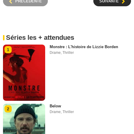
PRÉCÉDENTE
SUIVANTE
Séries les + attendues
Monstre : L'histoire de Lizzie Borden
1
Drame
,
Thriller
Below
2
Drame
,
Thriller