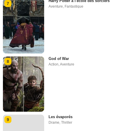
Harry Potter à l'école des sorciers
7
Aventure
,
Fantastique
God of War
8
Action
,
Aventure
Les évaporés
9
Drame
,
Thriller