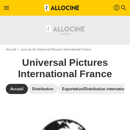
profil
menu
search
Accueil
Line-up de Universal Pictures International France
Universal Pictures
International France
Accueil
Distribution
Exportation/Distribution international