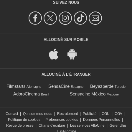
SUIVEZ-NOUS
ALLOCINÉ SUR MOBILE
ALLOCINÉ À L'ÉTRANGER
Filmstarts
SensaCine
Beyazperde
Allemagne
Espagne
Turquie
AdoroCinema
Sensacine México
Brésil
Mexique
Contact
|
Qui sommes-nous
|
Recrutement
|
Publicité
|
CGU
|
CGV
|
Politique de cookies
|
Préférences cookies
|
Données Personnelles
|
Revue de presse
|
Charte d'écriture
|
Les services AlloCiné
|
Gérer Utiq
|
©AlloCiné